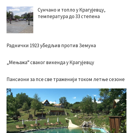
Сунчано и топло у Крагујевцу,
температура до 33 степена
Раднички 1923 убедљив против Земуна
„Мењажа“ сваког викенда у Крагујевцу
Пансиони за псе све траженији током летње сезоне