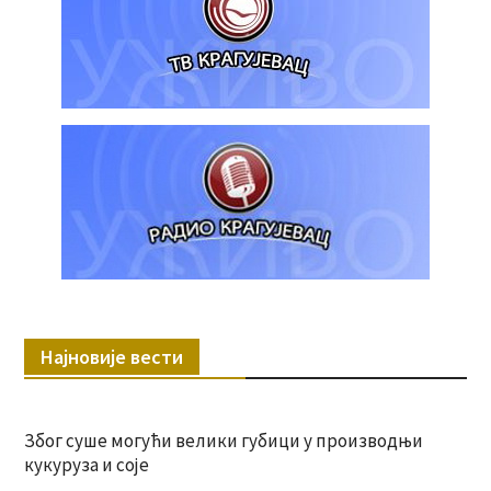
Најновије вести
Због суше могући велики губици у производњи
кукуруза и соје