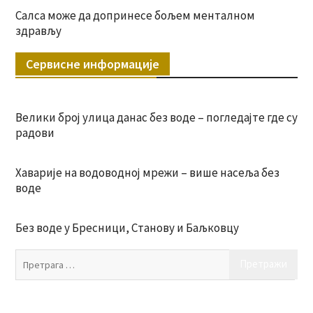
Салса може да допринесе бољем менталном
здрављу
Сервисне информације
Велики број улица данас без воде – погледајте где су
радови
Хаварије на водоводној мрежи – више насеља без
воде
Без воде у Бресници, Станову и Баљковцу
Пр
за: