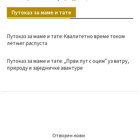
Путоказ за маме и тате
Путоказ за маме и тате: Квалитетно време током
летњег распуста
Путоказ за маме и тате: „Први пут с оцемˮ уз ватру,
природу и заједничке авантуре
Отворен нови