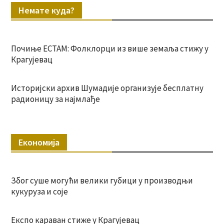
Немате куда?
Почиње ЕСТАМ: Фолклорци из више земаља стижу у
Крагујевац
Историјски архив Шумадије организује бесплатну
радионицу за најмлађе
Економија
Због суше могући велики губици у производњи
кукуруза и соје
Експо караван стиже у Крагујевац