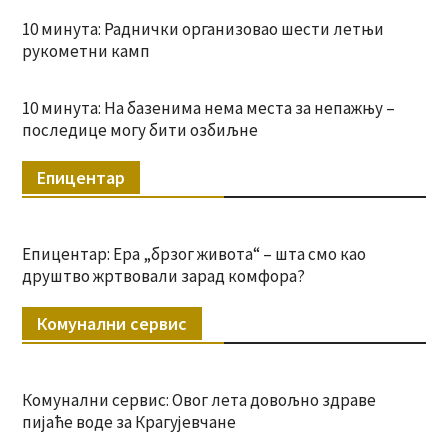
10 минута: Раднички организовао шести летњи
рукометни камп
10 минута: На базенима нема места за непажњу –
последице могу бити озбиљне
Епицентар
Епицентар: Ера „брзог живота“ – шта смо као
друштво жртвовали зарад комфора?
Комунални сервис
Комунални сервис: Овог лета довољно здраве
пијаће воде за Крагујевчане