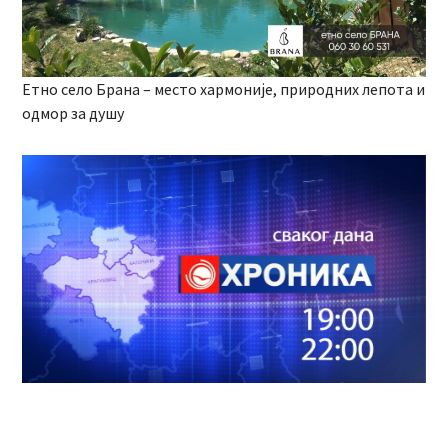
Етно село Брана – место хармоније, природних лепота и
одмор за душу