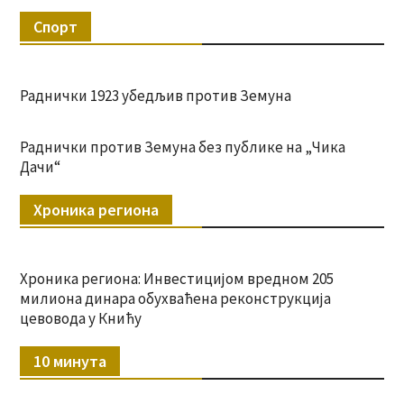
Спорт
Раднички 1923 убедљив против Земуна
Раднички против Земуна без публике на „Чика
Дачи“
Хроника региона
Хроника региона: Инвестицијом вредном 205
милиона динара обухваћена реконструкција
цевовода у Книћу
10 минута