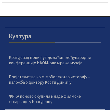
Култура
Крагујевац први пут домаћин међународне
конференције ИКОМ-ове мреже музеја
Пријатељство које је обележило историју –
изложба о доктору Кости Динићу
ФРКА поново окупила младе филмске
ствараоце у Крагујевцу