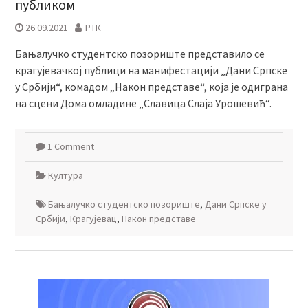
публиком
26.09.2021
РТК
Бањалучко студентско позориште представило се
крагујевачкој публици на манифестацији „Дани Српске
у Србији“, комадом „Након представе“, која је одиграна
на сцени Дома омладине „Славица Слаја Урошевић“.
1 Comment
Култура
Бањалучко студентско позориште
,
Дани Српске у
Србији
,
Крагујевац
,
Након представе