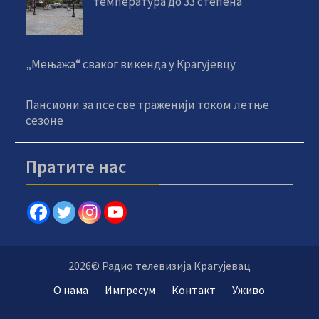
температура до 33 степена
„Мењажа“ сваког викенда у Крагујевцу
Пансиони за псе све траженији током летње
сезоне
Пратите нас
2026© Радио телевизија Крагујевац
О нама
Импресум
Контакт
Уживо