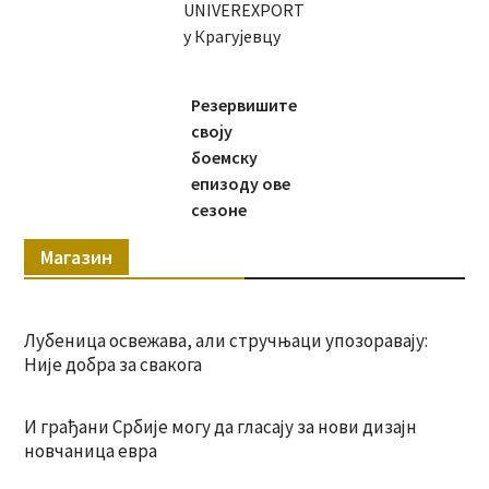
UNIVEREXPORT
у Крагујевцу
Резервишите
своју
боемску
епизоду ове
сезоне
Магазин
Лубеница освежава, али стручњаци упозоравају:
Није добра за свакога
И грађани Србије могу да гласају за нови дизајн
новчаница евра