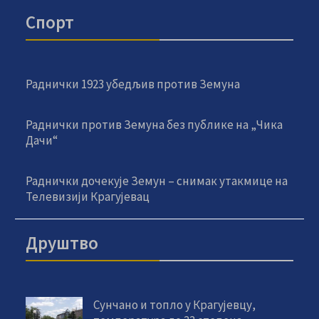
Спорт
Раднички 1923 убедљив против Земуна
Раднички против Земуна без публике на „Чика
Дачи“
Раднички дочекује Земун – снимак утакмице на
Телевизији Крагујевац
Друштво
Сунчано и топло у Крагујевцу,