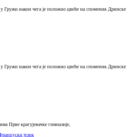
у Гружи након чега је положио цвеће на споменик Дринске
у Гружи након чега је положио цвеће на споменик Дринске
ма Прве крагујевачке гимназије,
Француски језик