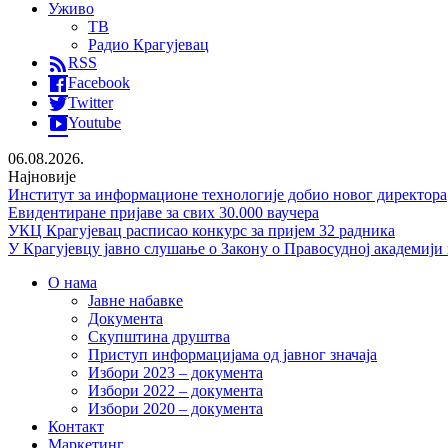
Уживо
ТВ
Радио Крагујевац
RSS
Facebook
Twitter
Youtube
06.08.2026.
Најновије
Институт за информационе технологије добио новог директора
Евидентиране пријаве за свих 30.000 ваучера
УКЦ Крагујевац расписао конкурс за пријем 32 радника
У Крагујевцу јавно слушање о Закону о Правосудној академији
О нама
Јавне набавке
Документа
Скупштина друштва
Приступ информацијама од јавног значаја
Избори 2023 – документа
Избори 2022 – документа
Избори 2020 – документа
Контакт
Маркетинг