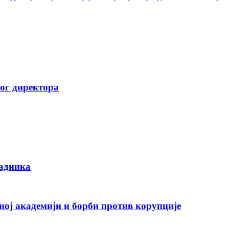
вог директора
радника
ној академији и борби против корупције