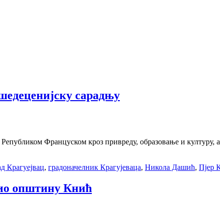
шедеценијску сарадњу
 Републиком Француском кроз привреду, образовање и културу, а 
ад Крагуејвац
,
градоначелник Крагујеваца
,
Никола Дашић
,
Пјер 
тио општину Кнић