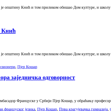
је општину Кнић и том приликом обишао Дом културе, и школу 
у Кнић
је општину Кнић и том приликом обишао Дом културе, и школу 
нзионери
,
Пјер Кошар
ора заједничка одговорност
мбасадор Француске у Србији Пјер Кошар, у обраћању професори
н француског језика
,
Пјер Кошар
,
Прва крагујевачка гимназија
,