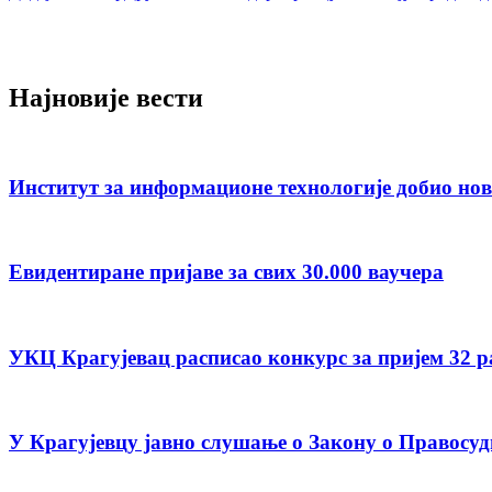
Најновије вести
Институт за информационе технологије добио но
Евидентиране пријаве за свих 30.000 ваучера
УКЦ Крагујевац расписао конкурс за пријем 32 
У Крагујевцу јавно слушање о Закону о Правосуд