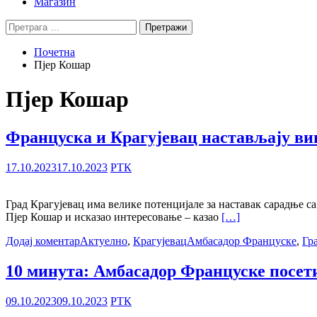
Магазин
Претрага
за:
Почетна
Пјер Кошар
Пјер Кошар
Француска и Крагујевац настављају ви
17.10.2023
17.10.2023
РТК
Град Крагујевац има велике потенцијале за наставак сарадње са
Пјер Кошар и исказао интересовање – казао
[…]
Додај коментар
Актуелно
,
Крагујевац
Амбасадор Француске
,
Гр
10 минута: Амбасадор Француске посе
09.10.2023
09.10.2023
РТК