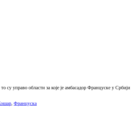
то су управо области за које је амбасадор Француске у Србији
Кошар
,
Француска