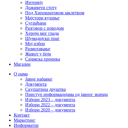
Интервју
Доживети стоту
Под Хипократовом заклетвом
Мајстори кухиње
Суграђани
Разговор с поводом
Хероји мог града
Шумадијски праг
Мој избор
Размотавање
Живот у боји
Сајамска хроника
Магазин
О нама
Јавне набавке
Документа
Скупштина друштва
Приступ информацијама од јавног значаја
Избори 2023 – документа
Избори 2022 – документа
Избори 2020 – документа
Контакт
Маркетинг
Информатор