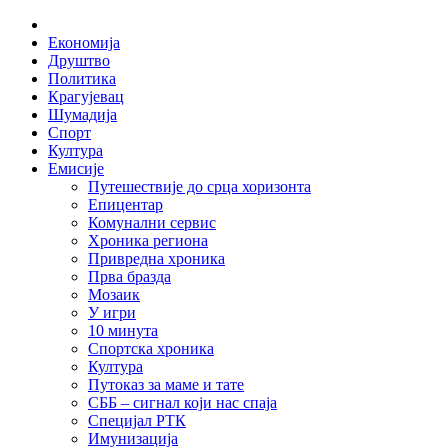
Skip
Home
to
Економија
content
Друштво
Политика
Крагујевац
Шумадија
Спорт
Култура
Емисије
Путешествије до срца хоризонта
Епицентар
Комунални сервис
Хроника региона
Привредна хроника
Прва бразда
Мозаик
У игри
10 минута
Спортска хроника
Култура
Путоказ за маме и тате
СББ – сигнал који нас спаја
Специјал РТК
Имунизација