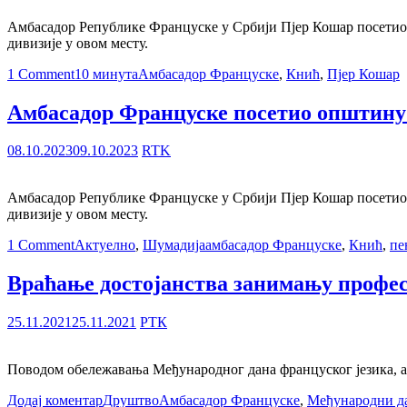
Амбасадор Републике Француске у Србији Пјер Кошар посетио 
дивизије у овом месту.
1 Comment
10 минута
Амбасадор Француске
,
Кнић
,
Пјер Кошар
Амбасадор Француске посетио општин
08.10.2023
09.10.2023
RTK
Амбасадор Републике Француске у Србији Пјер Кошар посетио 
дивизије у овом месту.
1 Comment
Актуелно
,
Шумадија
амбасадор Француске
,
Кнић
,
пе
Враћање достојанства занимању профес
25.11.2021
25.11.2021
РТК
Поводом обележавања Међународног дана француског језика, а
Додај коментар
Друштво
Амбасадор Француске
,
Међународни да