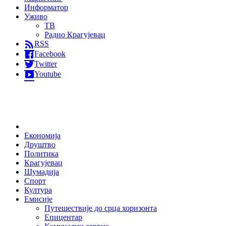
Информатор
Уживо
ТВ
Радио Крагујевац
RSS
Facebook
Twitter
Youtube
Home
Економија
Друштво
Политика
Крагујевац
Шумадија
Спорт
Култура
Емисије
Путешествије до срца хоризонта
Епицентар