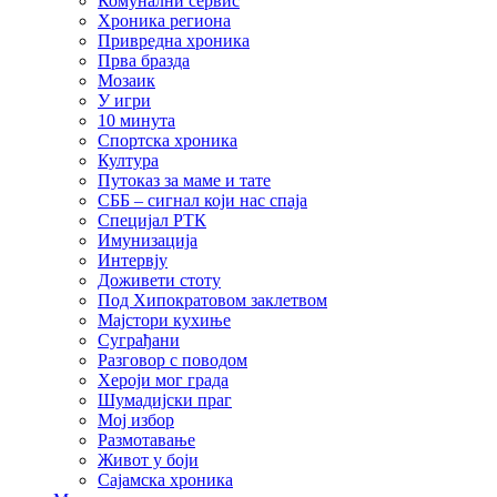
Комунални сервис
Хроника региона
Привредна хроника
Прва бразда
Мозаик
У игри
10 минута
Спортска хроника
Култура
Путоказ за маме и тате
СББ – сигнал који нас спаја
Специјал РТК
Имунизација
Интервју
Доживети стоту
Под Хипократовом заклетвом
Мајстори кухиње
Суграђани
Разговор с поводом
Хероји мог града
Шумадијски праг
Мој избор
Размотавање
Живот у боји
Сајамска хроника