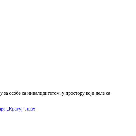
за особе са инвалидитетом, у простору који деле са
ра „Крагуј“
,
шах