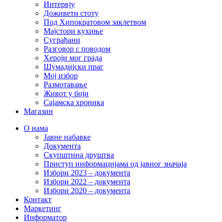
Интервју
Доживети стоту
Под Хипократовом заклетвом
Мајстори кухиње
Суграђани
Разговор с поводом
Хероји мог града
Шумадијски праг
Мој избор
Размотавање
Живот у боји
Сајамска хроника
Магазин
О нама
Јавне набавке
Документа
Скупштина друштва
Приступ информацијама од јавног значаја
Избори 2023 – документа
Избори 2022 – документа
Избори 2020 – документа
Контакт
Маркетинг
Информатор