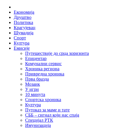
Skip
Home
to
Економија
content
Друштво
Политика
Крагујевац
Шумадија
Спорт
Култура
Емисије
Путешествије до срца хоризонта
Епицентар
Комунални сервис
Хроника региона
Привредна хроника
Прва бразда
Мозаик
У игри
10 минута
Спортска хроника
Култура
Путоказ за маме и тате
СББ – сигнал који нас спаја
Специјал РТК
Имунизација