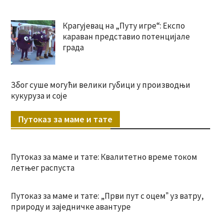
Крагујевац на „Путу игре“: Експо
караван представио потенцијале
града
Због суше могући велики губици у производњи
кукуруза и соје
Путоказ за маме и тате
Путоказ за маме и тате: Квалитетно време током
летњег распуста
Путоказ за маме и тате: „Први пут с оцемˮ уз ватру,
природу и заједничке авантуре