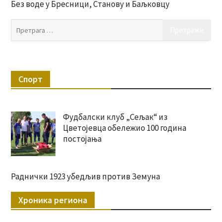
Без воде у Бресници, Станову и Баљковцу
Пр
за:
Спорт
Фудбалски клуб „Сељак“ из
Цветојевца обележио 100 година
постојања
Раднички 1923 убедљив против Земуна
Хроника региона