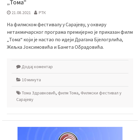
„Тома“
21.08.2021
РТК
На филмском фестивалу у Сарајеву, у оквиру
нетакмичарског програма премијерно је приказан филм
„Тома“ који је настао по идеји Драгана Бјелогрлића,
Жељка Јоксимовића и Банета Обрадовића.
Додај коментар
10 минута
Тома Здравковић
,
филм Тома
,
Филмски фестивал у
Сарајеву