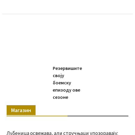
Резервишите
своју
боемску
епизоду ове
сезоне
Магазин
Лубеница освежава, али стручњаци упозоравају: