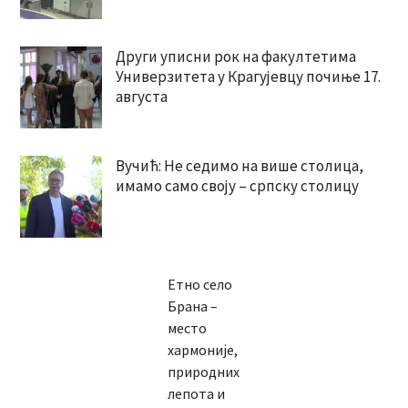
Други уписни рок на факултетима
Универзитета у Крагујевцу почиње 17.
августа
Вучић: Не седимо на више столица,
имамо само своју – српску столицу
Етно село
Брана –
место
хармоније,
природних
лепота и