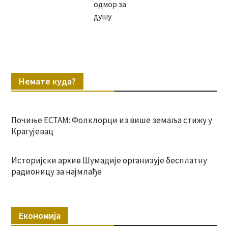
одмор за
душу
Немате куда?
Почиње ЕСТАМ: Фолклорци из више земаља стижу у
Крагујевац
Историјски архив Шумадије организује бесплатну
радионицу за најмлађе
Економија