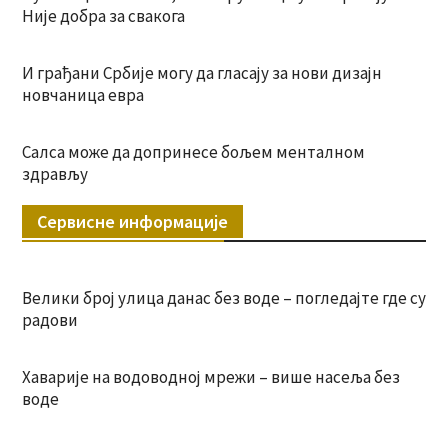
Није добра за свакога
И грађани Србије могу да гласају за нови дизајн
новчаница евра
Салса може да допринесе бољем менталном
здрављу
Сервисне информације
Велики број улица данас без воде – погледајте где су
радови
Хаварије на водоводној мрежи – више насеља без
воде