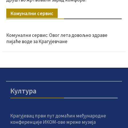
Комунални сервис
Комунални сервис: Овог лета довољно здраве
пијаће воде за Крагујевчане
Култура
Крагујевац први пут домаћин међународне
конференције ИКОМ-ове мреже музеја