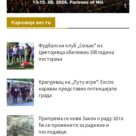
Најновије вести
Фудбалски клуб „Сељак“ из
Цветојевца обележио 100 година
постојања
Крагујевац на „Путу игре“: Експо
караван представио потенцијале
града
Припрема се нови Закон о раду: Шта
ће се променити за раднике и
послодавце