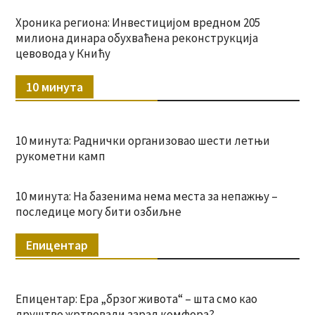
Хроника региона: Инвестицијом вредном 205
милиона динара обухваћена реконструкција
цевовода у Книћу
10 минута
10 минута: Раднички организовао шести летњи
рукометни камп
10 минута: На базенима нема места за непажњу –
последице могу бити озбиљне
Епицентар
Епицентар: Ера „брзог живота“ – шта смо као
друштво жртвовали зарад комфора?