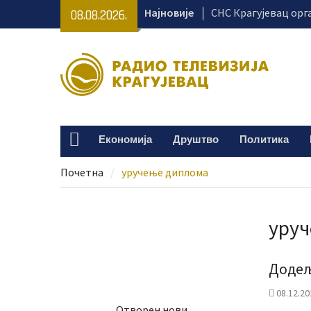
Skip
Најновије
СНС Крагујевац орг
08.08.2026.
to
превентивне прегл
content
тргу
Крагујевац се припр
Великогоспојинске 
Раднички против Зе
на „Чика Дачи“
Безбедност на куп
Економија
Друштво
Политика
Home
од одговорног пон
Почетна
уручење диплома
уру
Додељ
08.12.20
Отворен нови