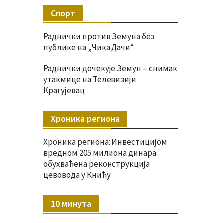
Спорт
Раднички против Земуна без
публике на „Чика Дачи“
Раднички дочекује Земун – снимак
утакмице на Телевизији
Крагујевац
Хроника региона
Хроника региона: Инвестицијом
вредном 205 милиона динара
обухваћена реконструкција
цевовода у Книћу
10 минута