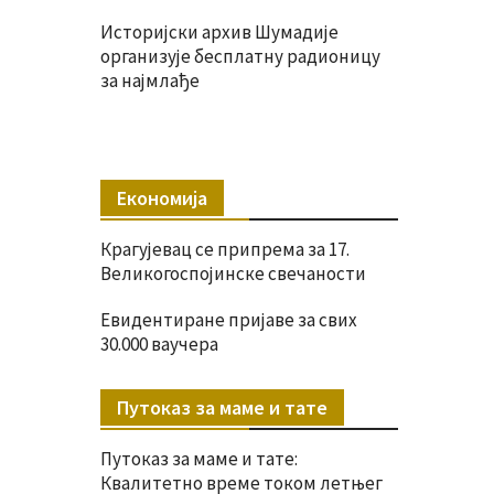
Историјски архив Шумадије
организује бесплатну радионицу
за најмлађе
Економија
Крагујевац се припрема за 17.
Великогоспојинске свечаности
Евидентиране пријаве за свих
30.000 ваучера
Путоказ за маме и тате
Путоказ за маме и тате:
Квалитетно време током летњег