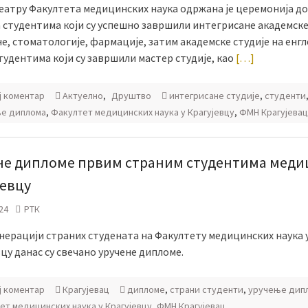
еатру Факултета медицинских наука одржана је церемонија до
 студентима који су успешно завршили интегрисане академске
, стоматологије, фармације, затим академске студије на енг
студентима који су завршили мастер студије, као
[…]
ј коментар
Актуелно
,
Друштво
интегрисане студије
,
студенти
е диплома
,
Факултет медицинских наука у Крагујевцу
,
ФМН Крагујевац
не дипломе првим страним студентима меди
јевцу
24
РТК
енерацији страних студената на Факултету медицинских наука 
цу данас су свечано уручене дипломе.
ј коментар
Крагујевац
дипломе
,
страни студенти
,
уручење дип
ет медицинских наука у Крагујевцу
,
ФМН Крагујевац