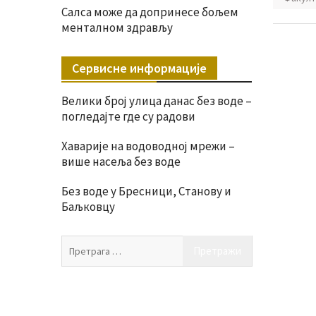
Салса може да допринесе бољем
менталном здрављу
Сервисне информације
Велики број улица данас без воде –
погледајте где су радови
Хаварије на водоводној мрежи –
више насеља без воде
Без воде у Бресници, Станову и
Баљковцу
Претрага
за: