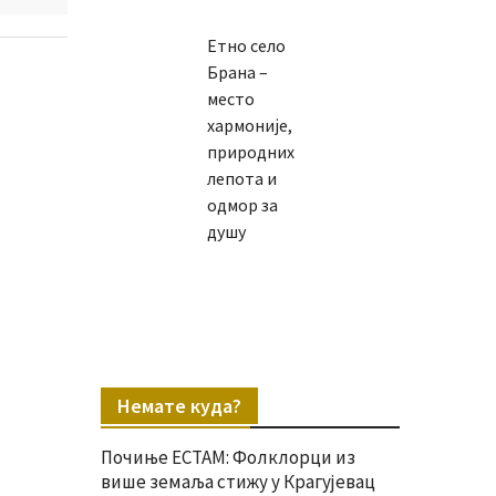
Етно село
Брана –
место
хармоније,
природних
лепота и
одмор за
душу
Немате куда?
Почиње ЕСТАМ: Фолклорци из
више земаља стижу у Крагујевац