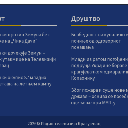
рт
Друштво
чки против Земуна без
Безбедност на купалишт
е на „Чика Дачи“
почиње од одговорног
понашања
ки дочекује Земун –
к утакмице на Телевизији
Млади из ратом погођени
евац
подручја Украјине бораве
крагујевачком одмаралиш
чки окупио 87 младих
Копаонику
еташа на летњем кампу
Због пожара и суше нове 
државе – оснива се посеб
одељење при МУП-у
2026© Радио телевизија Крагујевац