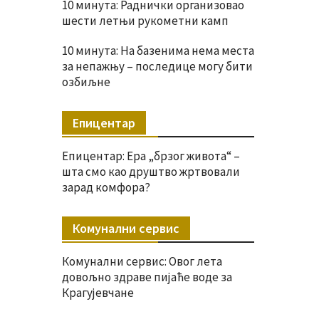
10 минута: Раднички организовао
шести летњи рукометни камп
10 минута: На базенима нема места
за непажњу – последице могу бити
озбиљне
Епицентар
Епицентар: Ера „брзог живота“ –
шта смо као друштво жртвовали
зарад комфора?
Комунални сервис
Комунални сервис: Овог лета
довољно здраве пијаће воде за
Крагујевчане