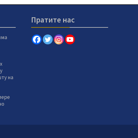
Пратите нас
има
х
 у
ту на
мере
но