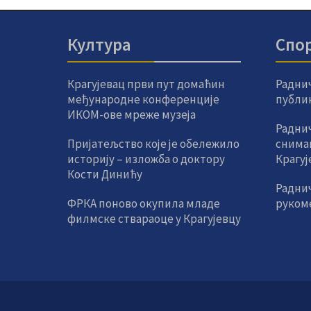
Култура
Спо
Крагујевац први пут домаћин
Радни
међународне конференције
публик
ИКОМ-ове мреже музеја
Раднич
Пријатељство које је обележило
снима
историју – изложба о доктору
Крагуј
Кости Динићу
Радни
ФРКА поново окупила младе
руком
филмске ствараоце у Крагујевцу