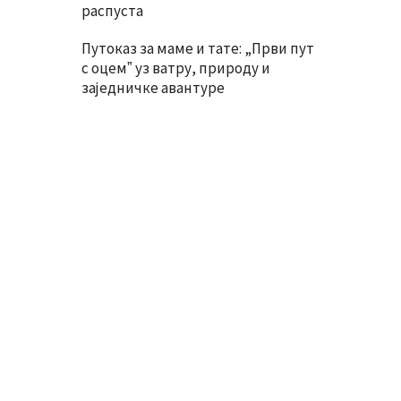
распуста
Путоказ за маме и тате: „Први пут
с оцемˮ уз ватру, природу и
заједничке авантуре