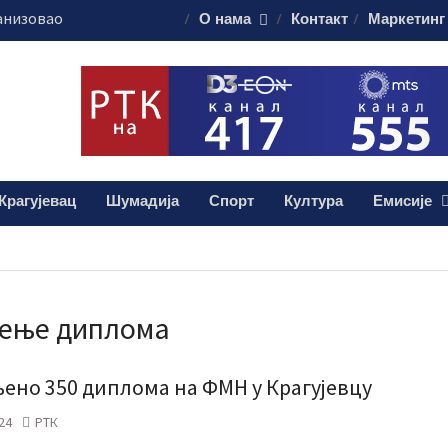
анизовао
О нама
Контакт
Маркетинг
еде на Ђачком
ема за 17.
свечаности
муна без публике
алиштима почиње
Крагујевац
Шумадија
Спорт
Култура
Емисије
ашања
чење диплома
ено 350 диплома на ФМН у Крагујевцу
24
РТК