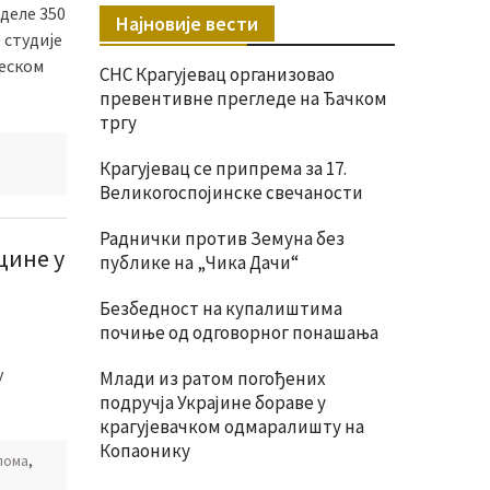
деле 350
Најновије вести
 студије
леском
СНС Крагујевац организовао
превентивне прегледе на Ђачком
тргу
,
Крагујевац се припрема за 17.
Великогоспојинске свечаности
Раднички против Земуна без
цине у
публике на „Чика Дачи“
Безбедност на купалиштима
почиње од одговорног понашања
у
Млади из ратом погођених
подручја Украјине бораве у
крагујевачком одмаралишту на
Копаонику
лома
,