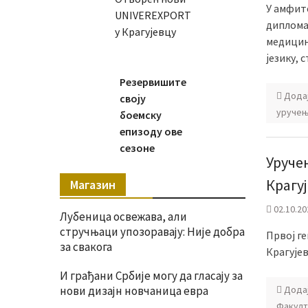
У амфит
UNIVEREXPORT
диплома
у Крагујевцу
медицине
језику, 
Резервишите
Дода
своју
уручењ
боемску
епизоду ове
сезоне
Уруче
Крагу
Магазин
02.10.20
Лубеница освежава, али
стручњаци упозоравају: Није добра
Првој г
за свакога
Крагујев
И грађани Србије могу да гласају за
нови дизајн новчаница евра
Дода
Факулт