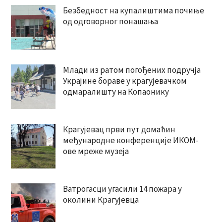
Безбедност на купалиштима почиње
од одговорног понашања
Млади из ратом погођених подручја
Украјине бораве у крагујевачком
одмаралишту на Копаонику
Крагујевац први пут домаћин
међународне конференције ИКОМ-
ове мреже музеја
Ватрогасци угасили 14 пожара у
околини Крагујевца