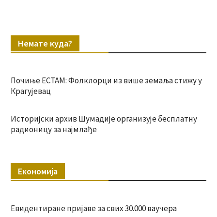
Немате куда?
Почиње ЕСТАМ: Фолклорци из више земаља стижу у
Крагујевац
Историјски архив Шумадије организује бесплатну
радионицу за најмлађе
Економија
Евидентиране пријаве за свих 30.000 ваучера