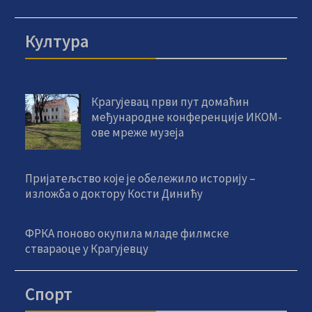
Култура
Крагујевац први пут домаћин
међународне конференције ИКОМ-
ове мреже музеја
Пријатељство које је обележило историју –
изложба о доктору Кости Динићу
ФРКА поново окупила младе филмске
ствараоце у Крагујевцу
Спорт