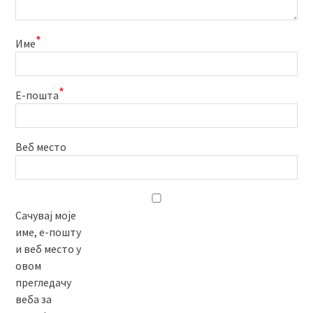
*
Име
*
Е-пошта
Веб место
Сачувај моје
име, е-пошту
и веб место у
овом
прегледачу
веба за