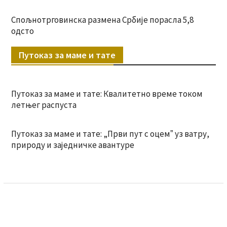
Спољнотрговинска размена Србије порасла 5,8
одсто
Путоказ за маме и тате
Путоказ за маме и тате: Квалитетно време током
летњег распуста
Путоказ за маме и тате: „Први пут с оцемˮ уз ватру,
природу и заједничке авантуре