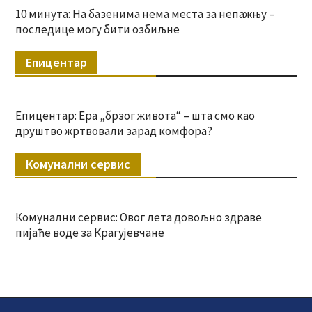
10 минута: На базенима нема места за непажњу –
последице могу бити озбиљне
Епицентар
Епицентар: Ера „брзог живота“ – шта смо као
друштво жртвовали зарад комфора?
Комунални сервис
Комунални сервис: Овог лета довољно здраве
пијаће воде за Крагујевчане