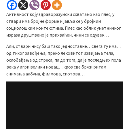
Активност коју здраворазумски схватамо као плес, у
ствари има бројне форме и јавља се у бројним
социолошким контекстима. Плес као облик уметничког
израза друштвено је прихваћен, чини се одувек…
Али, ствари нису баш тако једноставне…свега ту има…
од тихог завођења, преко лековитог извијања тела,
ослобађања од стреса, па до тога, да је последњих пола
века у игри велики новац…кроз све бржи ритам
снимања албума, филмова, спотова…