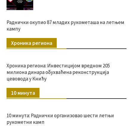
Раднички окупио 87 младих рукометаша на летњем
кампу
Хроника региона
Хроника региона: Инвестицијом вредном 205
милиона динара обухваћена реконструкција
цевовода у Книћу
10 минута
10 минута: Раднички организовао шести летњи
рукометни камп