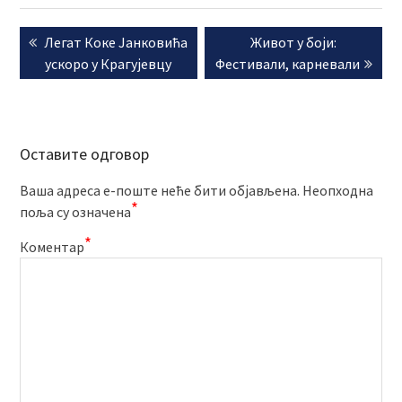
Кретање
Previous
Next
Легат Коке Јанковића
Живот у боји:
чланка
post:
post:
ускоро у Крагујевцу
Фестивали, карневали
Оставите одговор
Ваша адреса е-поште неће бити објављена.
Неопходна
*
поља су означена
*
Коментар