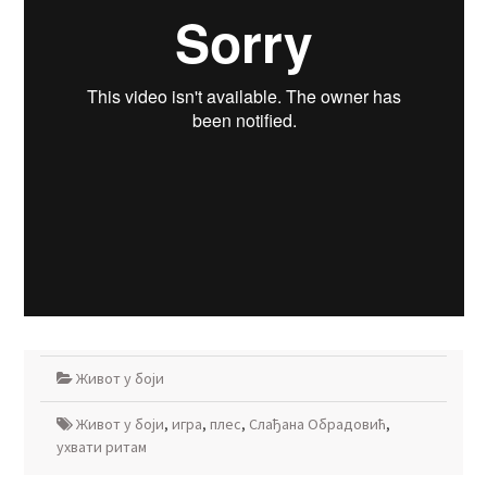
Живот у боји
Живот у боји
,
игра
,
плес
,
Слађана Обрадовић
,
ухвати ритам