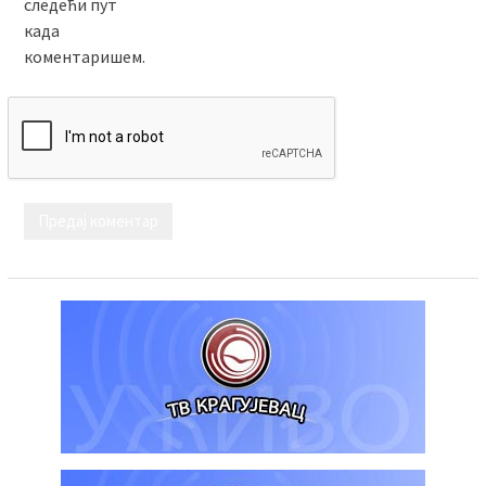
следећи пут
када
коментаришем.