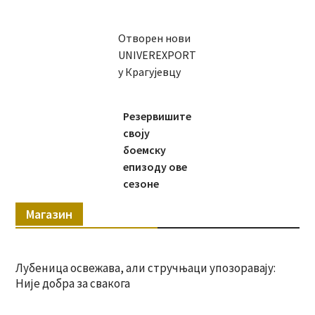
Отворен нови
UNIVEREXPORT
у Крагујевцу
Резервишите
своју
боемску
епизоду ове
сезоне
Магазин
Лубеница освежава, али стручњаци упозоравају:
Није добра за свакога