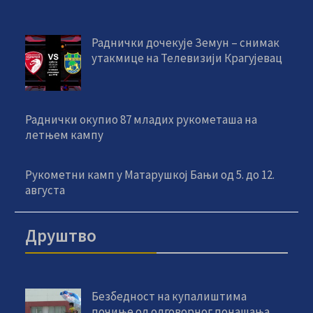
Раднички дочекује Земун – снимак
утакмице на Телевизији Крагујевац
Раднички окупио 87 младих рукометаша на
летњем кампу
Рукометни камп у Матарушкој Бањи од 5. до 12.
августа
Друштво
Безбедност на купалиштима
почиње од одговорног понашања