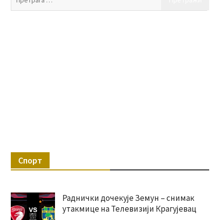
за:
Спорт
Раднички дочекује Земун – снимак
утакмице на Телевизији Крагујевац