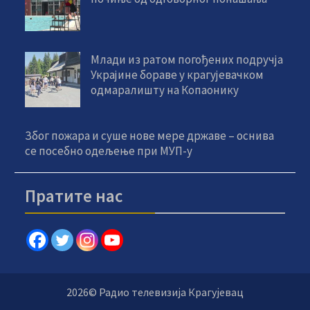
Млади из ратом погођених подручја
Украјине бораве у крагујевачком
одмаралишту на Копаонику
Због пожара и суше нове мере државе – оснива
се посебно одељење при МУП-у
Пратите нас
2026© Радио телевизија Крагујевац