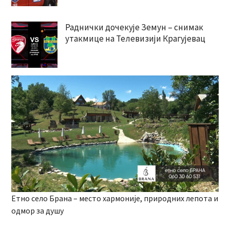
Раднички дочекује Земун – снимак
утакмице на Телевизији Крагујевац
Етно село Брана – место хармоније, природних лепота и
одмор за душу