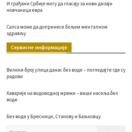
И грађани Србије могу да гласају за нови дизајн
новчаница евра
Салса може да допринесе бољем менталном
здрављу
Сервисне информације
Велики број улица данас без воде – погледајте где су
радови
Хаварије на водоводној мрежи – више насеља без
воде
Без воде у Бресници, Станову и Баљковцу
Пр