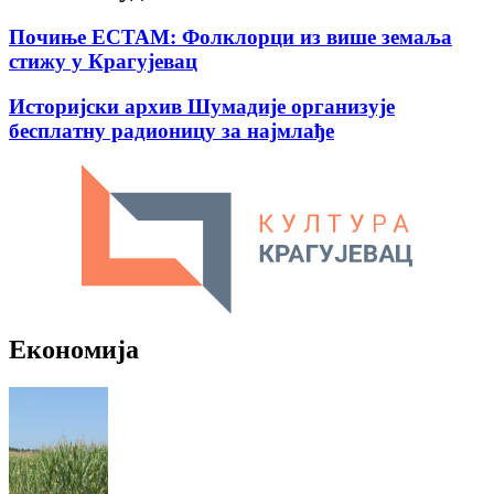
Почиње ЕСТАМ: Фолклорци из више земаља
стижу у Крагујевац
Историјски архив Шумадије организује
бесплатну радионицу за најмлађе
Економија