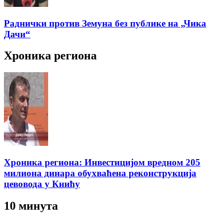
Раднички против Земуна без публике на „Чика
Дачи“
Хроника региона
Хроника региона: Инвестицијом вредном 205
милиона динара обухваћена реконструкција
цевовода у Книћу
10 минута