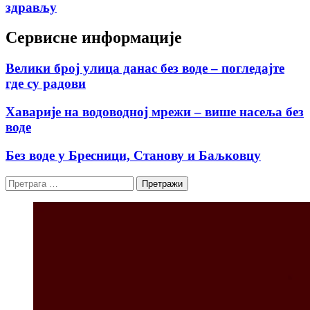
здрављу
Сервисне информације
Велики број улица данас без воде – погледајте
где су радови
Хаварије на водоводној мрежи – више насеља без
воде
Без воде у Бресници, Станову и Баљковцу
Претрага
за: