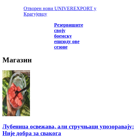
Отворен нови UNIVEREXPORT у
Крагујевцу
Резервишите
своју
боемску
епизоду ове
сезоне
Магазин
Лубеница освежава, али стручњаци упозоравају:
Није добра за свакога