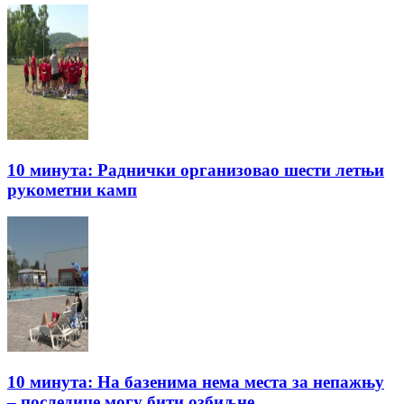
10 минута: Раднички организовао шести летњи
рукометни камп
10 минута: На базенима нема места за непажњу
– последице могу бити озбиљне