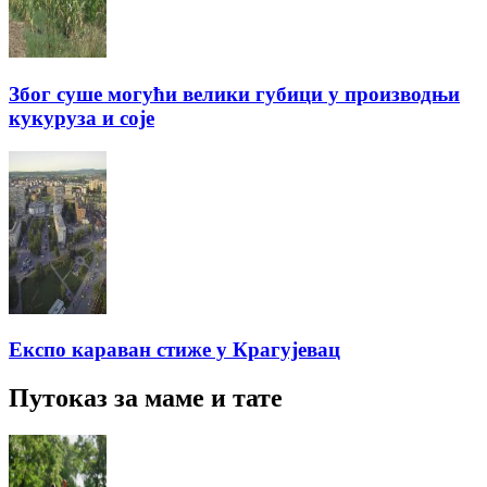
Због суше могући велики губици у производњи
кукуруза и соје
Експо караван стиже у Крагујевац
Путоказ за маме и тате