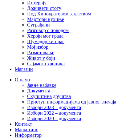
Интервју
Доживети стоту
Под Хипократовом заклетвом
Мајстори кухиње
Суграђани
Разговор с поводом
Хероји мог града
Шумадијски праг
Мој избор
Размотавање
Живот у боји
Сајамска хроника
Магазин
О нама
Јавне набавке
Документа
Скупштина друштва
Приступ информацијама од јавног значаја
Избори 2023 – документа
Избори 2022 – документа
Избори 2020 – документа
Контакт
Маркетинг
Информатор