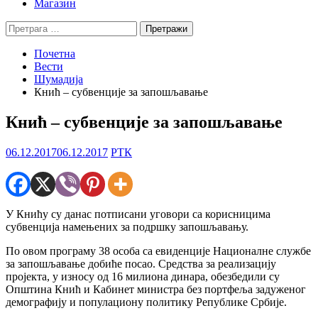
Магазин
Претрага
за:
Почетна
Вести
Шумадија
Кнић – субвенције за запошљавање
Кнић – субвенције за запошљавање
06.12.2017
06.12.2017
РТК
У Книћу су данас потписани уговори са корисницима
субвенција намењених за подршку запошљавању.
По овом програму 38 особа са евиденције Националне службе
за запошљавање добиће посао. Средства за реализацију
пројекта, у износу од 16 милиона динара, обезбедили су
Општина Кнић и Кабинет министра без портфеља задуженог
демографију и популациону политику Републике Србије.