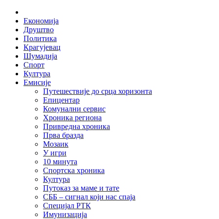
Skip
Home
to
Економија
content
Друштво
Политика
Крагујевац
Шумадија
Спорт
Култура
Емисије
Путешествије до срца хоризонта
Епицентар
Комунални сервис
Хроника региона
Привредна хроника
Прва бразда
Мозаик
У игри
10 минута
Спортска хроника
Култура
Путоказ за маме и тате
СББ – сигнал који нас спаја
Специјал РТК
Имунизација