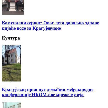
Комунални сервис: Овог лета довољно здраве
пијаће воде за Крагујевчане
Култура
Крагујевац први пут домаћин међународне
конференције ИКОМ-ове мреже музеја