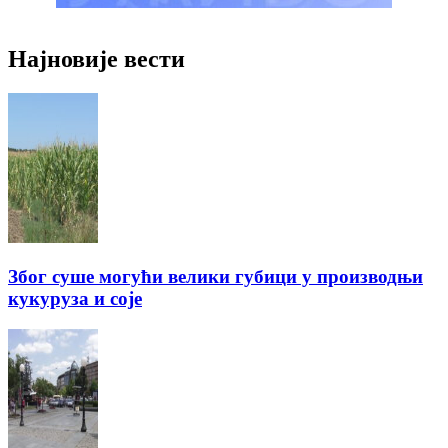
Најновије вести
Због суше могући велики губици у производњи
кукуруза и соје