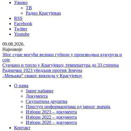
Уживо
ТВ
Радио Крагујевац
RSS
Facebook
Twitter
Youtube
09.08.2026.
Најновије
Због суше могући велики губици у производњи кукуруза и
соје
Сунчано и топло у Крагујевцу, температура до 33 степена
Раднички 1923 убедљив против Земуна
„Мењажа“ сваког викенда у Крагујевцу
О нама
Јавне набавке
Документа
Скупштина друштва
Приступ информацијама од јавног значаја
Избори 2023 – документа
Избори 2022 – документа
Избори 2020 – документа
Контакт