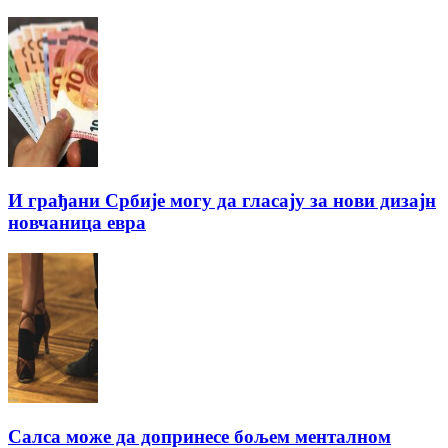
И грађани Србије могу да гласају за нови дизајн
новчаница евра
Салса може да допринесе бољем менталном