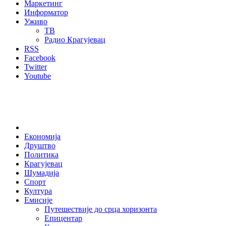
Маркетинг
Информатор
Уживо
ТВ
Радио Крагујевац
RSS
Facebook
Twitter
Youtube
Home
Економија
Друштво
Политика
Крагујевац
Шумадија
Спорт
Култура
Емисије
Путешествије до срца хоризонта
Епицентар