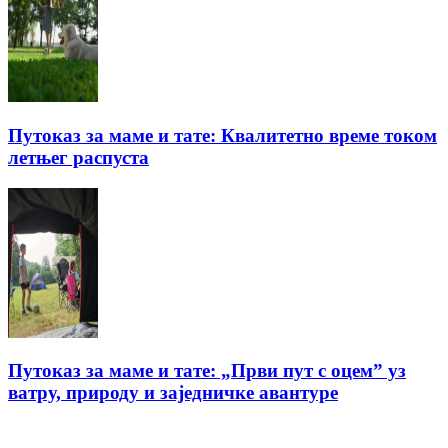
Путоказ за маме и тате: Квалитетно време током
летњег распуста
Путоказ за маме и тате: „Први пут с оцемˮ уз
ватру, природу и заједничке авантуре