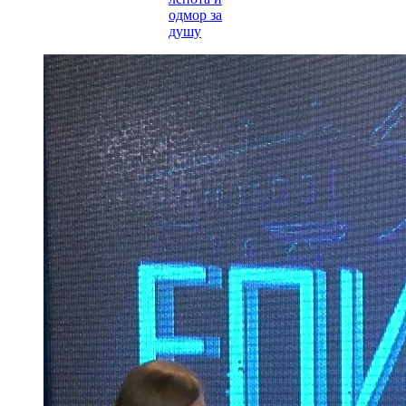
одмор за
душу