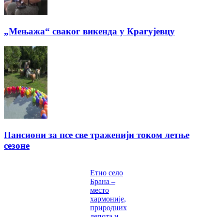
„Мењажа“ сваког викенда у Крагујевцу
Пансиони за псе све траженији током летње
сезоне
Етно село
Брана –
место
хармоније,
природних
лепота и