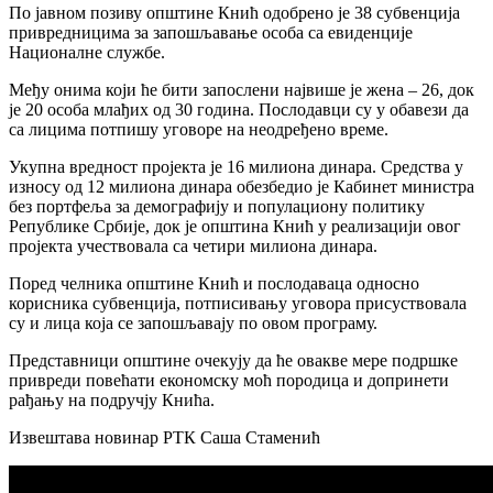
По јавном позиву општине Кнић одобрено је 38 субвенција
привредницима за запошљавање особа са евиденције
Националне службе.
Међу онима који ће бити запослени највише је жена – 26, док
је 20 особа млађих од 30 година. Послодавци су у обавези да
са лицима потпишу уговоре на неодређено време.
Укупна вредност пројекта је 16 милиона динара. Средства у
износу од 12 милиона динара обезбедио је Кабинет министра
без портфеља за демографију и популациону политику
Републике Србије, док је општина Кнић у реализацији овог
пројекта учествовала са четири милиона динара.
Поред челника општине Кнић и послодаваца односно
корисника субвенција, потписивању уговора присуствовала
су и лица која се запошљавају по овом програму.
Представници општине очекују да ће овакве мере подршке
привреди повећати економску моћ породица и допринети
рађању на подручју Кнића.
Извештава новинар РТК Саша Стаменић