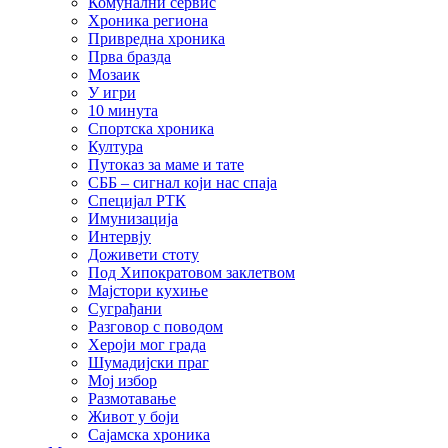
Комунални сервис
Хроника региона
Привредна хроника
Прва бразда
Мозаик
У игри
10 минута
Спортска хроника
Култура
Путоказ за маме и тате
СББ – сигнал који нас спаја
Специјал РТК
Имунизација
Интервју
Доживети стоту
Под Хипократовом заклетвом
Мајстори кухиње
Суграђани
Разговор с поводом
Хероји мог града
Шумадијски праг
Мој избор
Размотавање
Живот у боји
Сајамска хроника