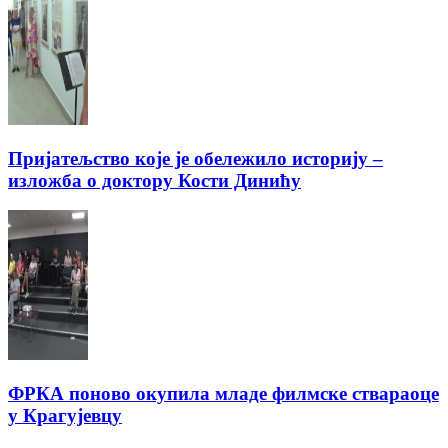
Пријатељство које је обележило историју –
изложба о доктору Кости Динићу
ФРКА поново окупила младе филмске ствараоце
у Крагујевцу