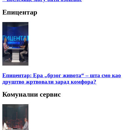
Епицентар
Епицентар: Ера „брзог живота“ – шта смо као
друштво жртвовали зарад комфора?
Комунални сервис