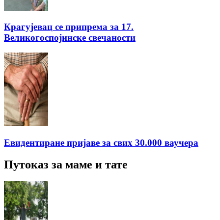
Крагујевац се припрема за 17.
Великогоспојинске свечаности
Евидентиране пријаве за свих 30.000 ваучера
Путоказ за маме и тате