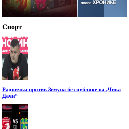
Спорт
Раднички против Земуна без публике на „Чика
Дачи“