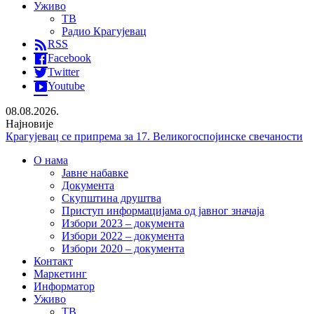
Уживо
ТВ
Радио Крагујевац
RSS
Facebook
Twitter
Youtube
08.08.2026.
Најновије
Крагујевац се припрема за 17. Великогоспојинске свечаности
Раднички против Земуна без публике на „Чика Дачи“
О нама
Председник Украјине Володимир Зеленски у званичној
Јавне набавке
посети Србији
Документа
СНС Крагујевац организовао превентивне прегледе на
Скупштина друштва
Ђачком тргу
Приступ информацијама од јавног значаја
Избори 2023 – документа
Избори 2022 – документа
Избори 2020 – документа
Контакт
Маркетинг
Информатор
Уживо
ТВ