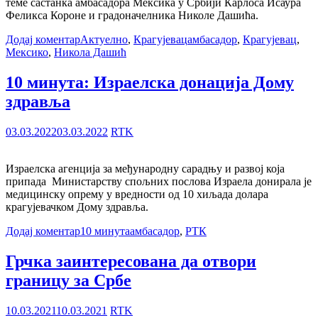
теме састанка амбасадора Мексика у Србији Карлоса Исаура
Феликса Короне и градоначелника Николе Дашића.
Додај коментар
Актуелно
,
Крагујевац
амбасадор
,
Крагујевац
,
Мексико
,
Никола Дашић
10 минута: Израелска донација Дому
здравља
03.03.2022
03.03.2022
RTK
Израелска агенција за међународну сарадњу и развој која
припада Министарству спољних послова Израела донирала је
медицинску опрему у вредности од 10 хиљада долара
крагујевачком Дому здравља.
Додај коментар
10 минута
амбасадор
,
РТК
Грчка заинтересована да отвори
границу за Србе
10.03.2021
10.03.2021
RTK