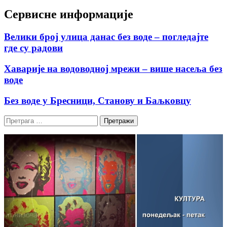
Сервисне информације
Велики број улица данас без воде – погледајте
где су радови
Хаварије на водоводној мрежи – више насеља без
воде
Без воде у Бресници, Станову и Баљковцу
Претрага
за: