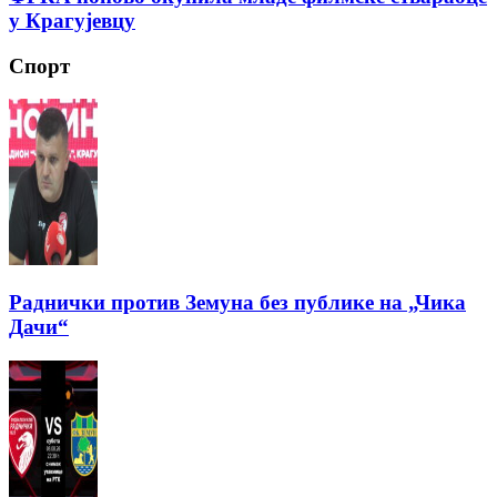
у Крагујевцу
Спорт
Раднички против Земуна без публике на „Чика
Дачи“