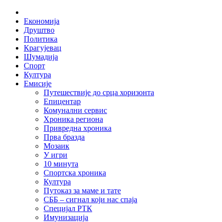
Skip
Home
to
Економија
content
Друштво
Политика
Крагујевац
Шумадија
Спорт
Култура
Емисије
Путешествије до срца хоризонта
Епицентар
Комунални сервис
Хроника региона
Привредна хроника
Прва бразда
Мозаик
У игри
10 минута
Спортска хроника
Култура
Путоказ за маме и тате
СББ – сигнал који нас спаја
Специјал РТК
Имунизација