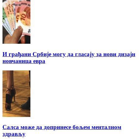
И грађани Србије могу да гласају за нови дизајн
новчаница евра
Салса може да допринесе бољем менталном
здрављу