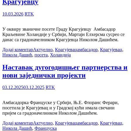
Крагујевцу
10.03.2026
RTK
У оквиру званичне посете Граду Крагујевцу Амбасадор
Краљевине Холандије у Србији, Мартајн Елхерсма сусрео се
данас са градоначелником Крагујевца Николом Дашићем.
Додај коментар
Актуелно
,
Крагујевац
амбасадор
,
Крагујевац
,
Никола Дашић
,
посета
,
Холандија
Наставак дугогодишњег партнерства и
нови заједнички пројекти
03.12.2025
03.12.2025
RTK
Амбасадорка Француске у Србији, Њ.Е. Флоранс Ферари,
посетила је Крагујевац и у Градској кући имала свечани
пријем са градоначелником Николом Дашићем.
Додај коментар
Актуелно
,
Крагујевац
амбасадор
,
Крагујевац
,
Никола Дашић
,
Француска