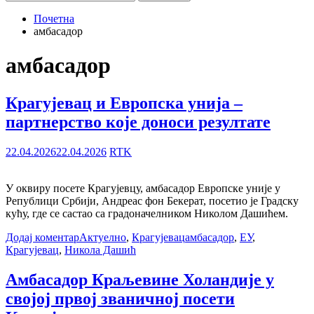
за:
Почетна
амбасадор
амбасадор
Крагујевац и Европска унија –
партнерство које доноси резултате
22.04.2026
22.04.2026
RTK
У оквиру посете Крагујевцу, амбасадор Европске уније у
Републици Србији, Андреас фон Бекерат, посетио је Градску
кућу, где се састао са градоначелником Николом Дашићем.
Додај коментар
Актуелно
,
Крагујевац
амбасадор
,
ЕУ
,
Крагујевац
,
Никола Дашић
Амбасадор Краљевине Холандије у
својој првој званичној посети