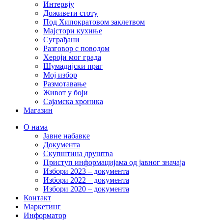
Интервју
Доживети стоту
Под Хипократовом заклетвом
Мајстори кухиње
Суграђани
Разговор с поводом
Хероји мог града
Шумадијски праг
Мој избор
Размотавање
Живот у боји
Сајамска хроника
Магазин
О нама
Јавне набавке
Документа
Скупштина друштва
Приступ информацијама од јавног значаја
Избори 2023 – документа
Избори 2022 – документа
Избори 2020 – документа
Контакт
Маркетинг
Информатор