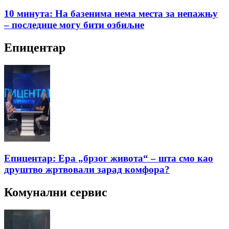
10 минута: На базенима нема места за непажњу
– последице могу бити озбиљне
Епицентар
Епицентар: Ера „брзог живота“ – шта смо као
друштво жртвовали зарад комфора?
Комунални сервис