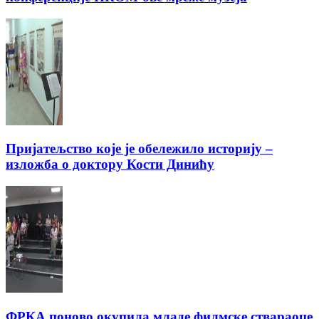
Пријатељство које је обележило историју –
изложба о доктору Кости Динићу
ФРКА поново окупила младе филмске ствараоце