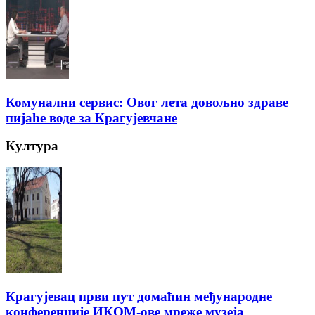
Комунални сервис: Овог лета довољно здраве
пијаће воде за Крагујевчане
Култура
Крагујевац први пут домаћин међународне
конференције ИКОМ-ове мреже музеја