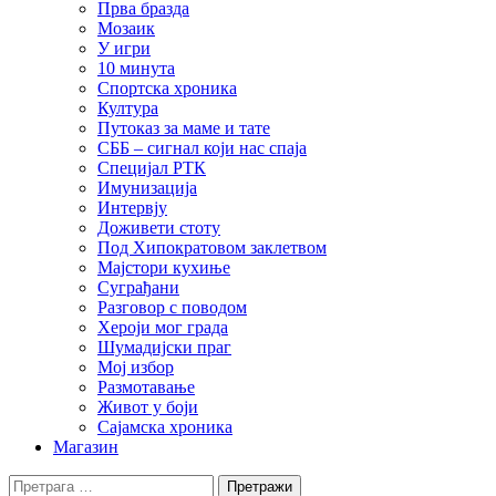
Прва бразда
Мозаик
У игри
10 минута
Спортска хроника
Култура
Путоказ за маме и тате
СББ – сигнал који нас спаја
Специјал РТК
Имунизација
Интервју
Доживети стоту
Под Хипократовом заклетвом
Мајстори кухиње
Суграђани
Разговор с поводом
Хероји мог града
Шумадијски праг
Мој избор
Размотавање
Живот у боји
Сајамска хроника
Магазин
Претрага