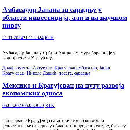
Амбасадор Јапана за сарадњу у
области инвестиција, али и на научном
нивоу
21.11.2024
21.11.2024
RTK
Амбасадор Јапана у Србији Акира Имамура боравио је у
радној посети Крагујевцу.
Додај коментар
Актуелно
,
Крагујевац
амбасадор
,
Јапан
,
Крагујевац
,
Никола Дашић
,
посета
,
сарадња
Мексико и Крагујевац на путу развоја
економских односа
05.05.2022
05.05.2022
RTK
Повезивање Крагујевца са мексичким градовима и
успостављање сарадње у области привреде и културе, биле су