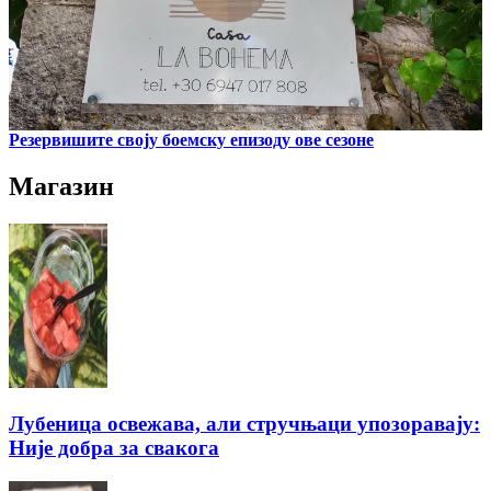
Резервишите своју боемску епизоду ове сезоне
Магазин
Лубеница освежава, али стручњаци упозоравају:
Није добра за свакога