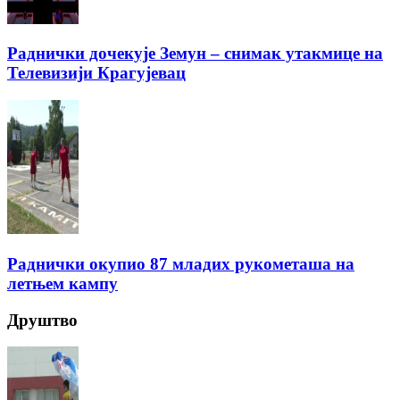
Раднички дочекује Земун – снимак утакмице на
Телевизији Крагујевац
Раднички окупио 87 младих рукометаша на
летњем кампу
Друштво