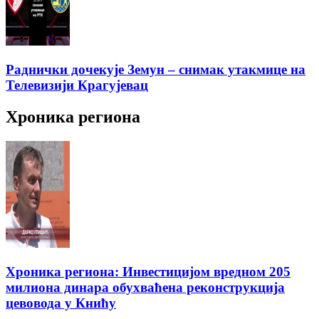
Раднички дочекује Земун – снимак утакмице на
Телевизији Крагујевац
Хроника региона
Хроника региона: Инвестицијом вредном 205
милиона динара обухваћена реконструкција
цевовода у Книћу