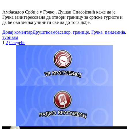
Амбасадор Србије у Грчкој, Душан Спасојевић каже да је
Грчка заинтересована да отвори границу за српске туристе и
да ће ова земља учинити све да до тога дође.
Додај коментар
Друштво
амбасадор
,
границе
,
Грчка
,
пандемија
,
туризам
Пагинација
1
2
Следеће
чланака