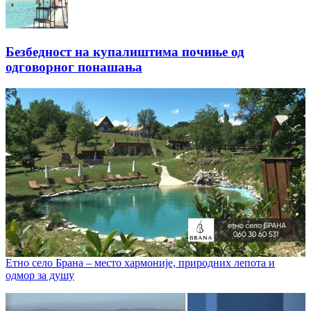
Безбедност на купалиштима почиње од
одговорног понашања
Етно село Брана – место хармоније, природних лепота и
одмор за душу