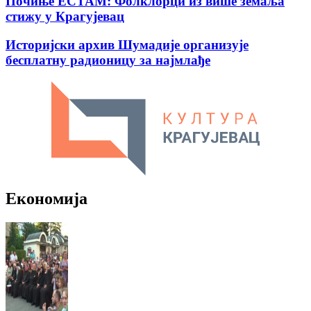
Почиње ЕСТАМ: Фолклорци из више земаља
стижу у Крагујевац
Историјски архив Шумадије организује
бесплатну радионицу за најмлађе
Економија