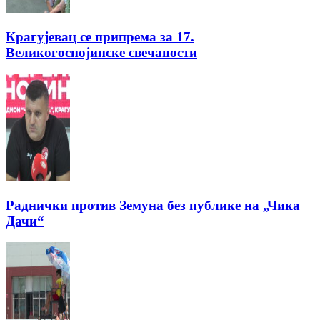
Крагујевац се припрема за 17.
Великогоспојинске свечаности
Раднички против Земуна без публике на „Чика
Дачи“