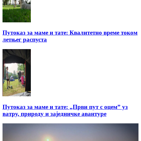
Путоказ за маме и тате: Квалитетно време током
летњег распуста
Путоказ за маме и тате: „Први пут с оцемˮ уз
ватру, природу и заједничке авантуре