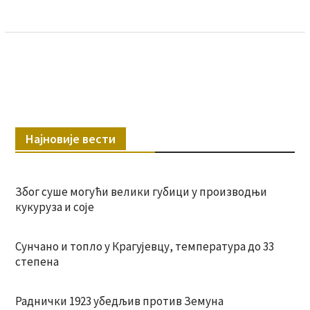
Најновије вести
Због суше могући велики губици у производњи
кукуруза и соје
Сунчано и топло у Крагујевцу, температура до 33
степена
Раднички 1923 убедљив против Земуна