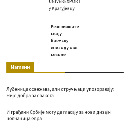
UNIVEREXPORT
у Крагујевцу
Резервишите
своју
боемску
епизоду ове
сезоне
Магазин
Лубеница освежава, али стручњаци упозоравају:
Није добра за свакога
И грађани Србије могу да гласају за нови дизајн
новчаница евра