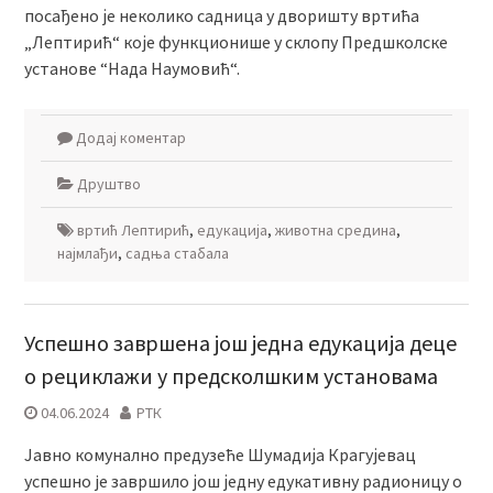
посађeно је неколико садница у дворишту вртића
„Лептирић“ које функционише у склопу Предшколске
установе “Нада Наумовић“.
Додај коментар
Друштво
вртић Лептирић
,
едукација
,
животна средина
,
најмлађи
,
садња стабала
Успешно завршена још једна едукација деце
о рециклажи у предсколшким установама
04.06.2024
РТК
Јавно комунално предузеће Шумадија Крагујевац
успешно je завршило још једну едукативну радионицу o