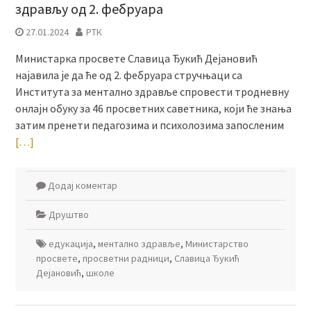
здрављу од 2. фебруара
27.01.2024
РТК
Министарка просвете Славица Ђукић Дејановић
најавила је да ће од 2. фебруара стручњаци са
Института за ментално здравље спровести тродневну
онлајн обуку за 46 просветних саветника, који ће знања
затим пренети педагозима и психолозима запосленим
[…]
Додај коментар
Друштво
едукација
,
ментално здравље
,
Министарство
просвете
,
просветни радници
,
Славица Ђукић
Дејановић
,
школе