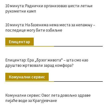
10 минута: Раднички организовао шести летњи
рукометни камп
10 минута: На базенима нема места за непажњу –
последице могу бити озбиљне
Епицентар
Епицентар: Ера „брзог живота“ – шта смо као
друштво жртвовали зарад комфора?
Комунални сервис
Комунални сервис: Овог лета довољно здраве
пијаће воде за Крагујевчане