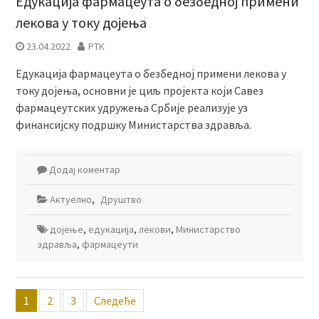
Едукација фармацеута о безбедној примени
лекова у току дојења
23.04.2022
РТК
Едукација фармацеута о безбедној примени лекова у
току дојења, основни је циљ пројекта који Савез
фармацеутских удружења Србије реализује уз
финансијску подршку Министарства здравља.
Додај коментар
Актуелно
,
Друштво
дојење
,
едукација
,
лекови
,
Министарство
здравља
,
фармацеути
Пагинација
1
2
3
Следеће
чланака