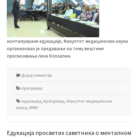
континуиране едукације, Факултет медицинских наука
организовао је предавање на тему вештине
прописивања лека Клозапин.
Додај коментар
Крагујевац
едукација
,
Крагујевац
,
Факултет медицинских
наука
,
ФМН
Едукација просветих саветника о менталном