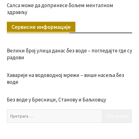
Салса може да допринесе бољем менталном
здрављу
Сервисне информације
Велики број улица данас без воде – погледајте где су
радови
Хаварије на водоводној мрежи – више насеља без
воде
Без воде у Бресници, Станову и Баљковцу
Пр
за: