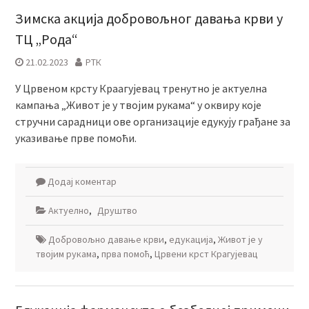
Зимска акција добровољног давања крви у
ТЦ „Рода“
21.02.2023
РТК
У Црвеном крсту Краагујевац тренутно је актуелна
кампања „Живот је у твојим рукама“ у оквиру које
стручни сарадници ове организације едукују грађане за
указивање прве помоћи.
Додај коментар
Актуелно
,
Друштво
Добровољно давање крви
,
едукација
,
Живот је у
твојим рукама
,
прва помоћ
,
Црвени крст Крагујевац