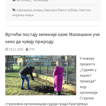
Актуелно
,
Економија
едукација
,
млади
,
Народна банка Србије
,
Светска
недеља новца
Вртићи постају зеленије оазе: Малишани уче
како да чувају природу
29.12.2025
РТК
У оквиру
пројекта
„Судимо у
корист
природе“
коју
организује
Стручно
струковна организација судија града Крагујевца