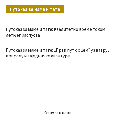
Путоказ за маме и тате
Путоказ за маме и тате: Квалитетно време током
летњег распуста
Путоказ за маме и тате: „Први пут с оцемˮ уз ватру,
природу и заједничке авантуре
Отворен нови