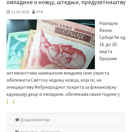
омладине о новцу, штедњи, предузетништву
13.03.2026
RTK
Народна
банка
Србије ће од
16. до 20.
марта
бројним
активностима намењеним младима свих узраста
обележити Светску недељу новца, која се, на
иницијативу Међународног покрета за финансијску
едукацију деце и омладине, обележава сваке године у
[…]
Додај коментар