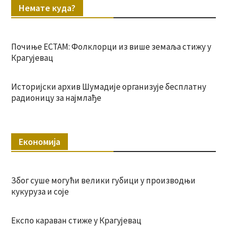
Немате куда?
Почиње ЕСТАМ: Фолклорци из више земаља стижу у
Крагујевац
Историјски архив Шумадије организује бесплатну
радионицу за најмлађе
Економија
Због суше могући велики губици у производњи
кукуруза и соје
Експо караван стиже у Крагујевац