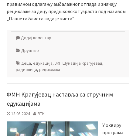
правилном одлагању амбалажног отпада и значају
рециклаже за децу предшколског узраста под називом
„Планета блиста када је чиста“.
Додај коментар
Друштво
деца
,
едукација
,
ЈКП Шумадија Крагујевац
,
радионица
,
рециклажа
ФМН Крагујевац наставља са стручним
едукацијама
18.05.2024
RTK
У оквиру
програма