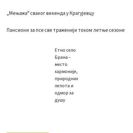
„Мењажа“ сваког викенда у Крагујевцу
Пансиони за псе све траженији током летње сезоне
Етно село
Брана –
место
хармоније,
природних
лепота и
одмор за
душу