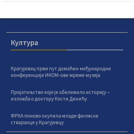
Култура
Крагујевац први пут домаћин међународне
конференције ИКОМ-ове мреже музеја
Пријатељство које је обележило историју –
изложба о доктору Кости Динићу
ФРКА поново окупила младе филмске
ствараоце у Крагујевцу