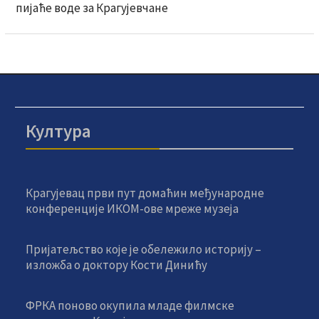
пијаће воде за Крагујевчане
Култура
Крагујевац први пут домаћин међународне
конференције ИКОМ-ове мреже музеја
Пријатељство које је обележило историју –
изложба о доктору Кости Динићу
ФРКА поново окупила младе филмске