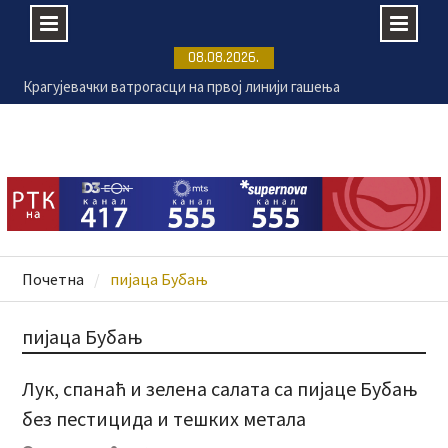
Skip
08.08.2026.
to
У туристичким агенцијама актуелне „ласт-
content
минут“ понуде
Бесплатни офталмолошки, гинеколошки и
неуролошки прегледи у УКЦ Крагујевац
Расписан тендер за санацију крова две клинике
крагујевачког УКЦ-а
Крагујевачки ватрогасци на првој линији гашења
пожара у Делиблатској пешчари
Почетна
пијаца Бубањ
пијаца Бубањ
Лук, спанаћ и зелена салата са пијаце Бубањ
без пестицида и тешких метала