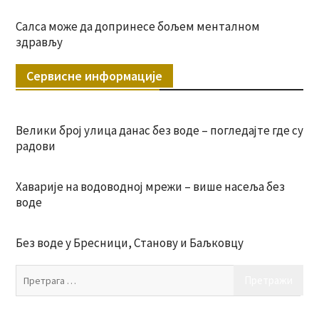
Салса може да допринесе бољем менталном
здрављу
Сервисне информације
Велики број улица данас без воде – погледајте где су
радови
Хаварије на водоводној мрежи – више насеља без
воде
Без воде у Бресници, Станову и Баљковцу
Пр
за: