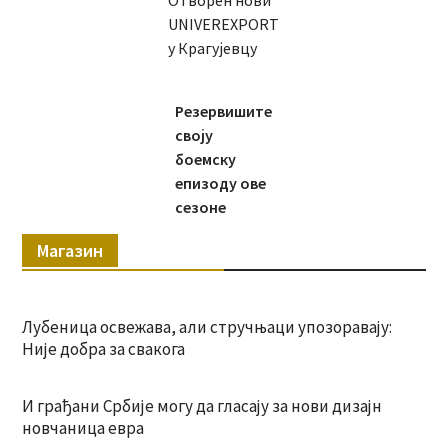
Отворен нови
UNIVEREXPORT
у Крагујевцу
Резервишите
своју
боемску
епизоду ове
сезоне
Магазин
Лубеница освежава, али стручњаци упозоравају:
Није добра за свакога
И грађани Србије могу да гласају за нови дизајн
новчаница евра