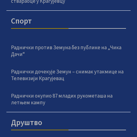
ствараоце у Крагујевцу
Спорт
Раднички против Земуна без публике на „Чика
Дачи“
Раднички дочекује Земун – снимак утакмице на
Телевизији Крагујевац
Раднички окупио 87 младих рукометаша на
летњем кампу
Друштво