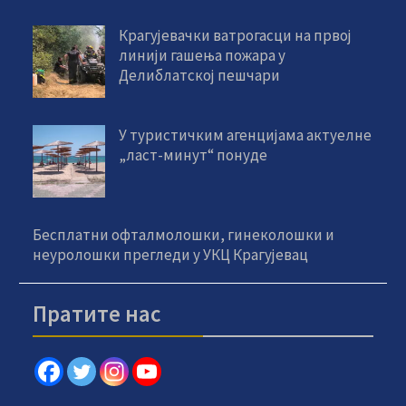
Крагујевачки ватрогасци на првој
линији гашења пожара у
Делиблатској пешчари
У туристичким агенцијама актуелне
„ласт-минут“ понуде
Бесплатни офталмолошки, гинеколошки и
неуролошки прегледи у УКЦ Крагујевац
Пратите нас