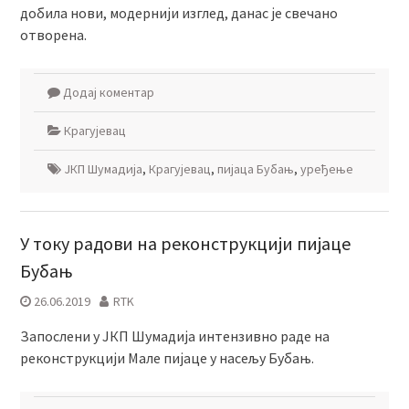
добила нови, модернији изглед, данас је свечано
отворена.
Додај коментар
Крагујевац
ЈКП Шумадија
,
Крагујевац
,
пијаца Бубањ
,
уређење
У току радови на реконструкцији пијаце
Бубањ
26.06.2019
RTK
Запослени у ЈКП Шумадија интензивно раде на
реконструкцији Мале пијаце у насељу Бубањ.