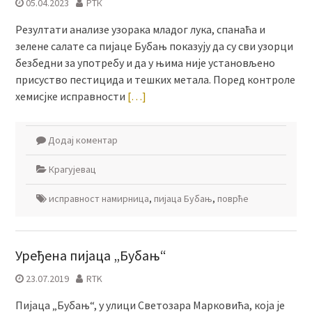
05.04.2023
РТК
Резултати анализе узорака младог лука, спанаћа и
зелене салате са пијаце Бубањ показују да су сви узорци
безбедни за употребу и да у њима није установљено
присуство пестицида и тешких метала. Поред контроле
хемисјке исправности
[…]
Додај коментар
Крагујевац
исправност намирница
,
пијаца Бубањ
,
поврће
Уређена пијаца „Бубањ“
23.07.2019
RTK
Пијаца „Бубањ“, у улици Светозара Марковића, која је