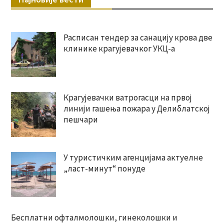
Расписан тендер за санацију крова две
клинике крагујевачког УКЦ-а
Крагујевачки ватрогасци на првој
линији гашења пожара у Делиблатској
пешчари
У туристичким агенцијама актуелне
„ласт-минут“ понуде
Бесплатни офталмолошки, гинеколошки и