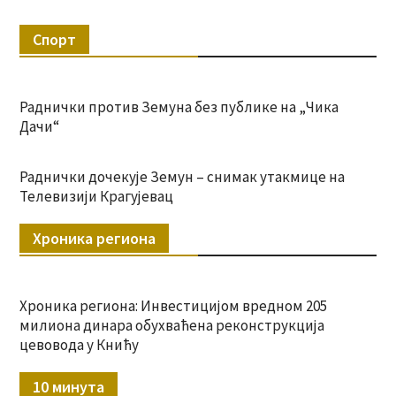
Спорт
Раднички против Земуна без публике на „Чика
Дачи“
Раднички дочекује Земун – снимак утакмице на
Телевизији Крагујевац
Хроника региона
Хроника региона: Инвестицијом вредном 205
милиона динара обухваћена реконструкција
цевовода у Книћу
10 минута