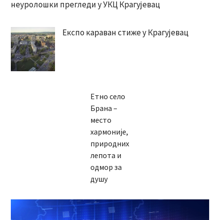
неуролошки прегледи у УКЦ Крагујевац
Експо караван стиже у Крагујевац
Етно село
Брана –
место
хармоније,
природних
лепота и
одмор за
душу