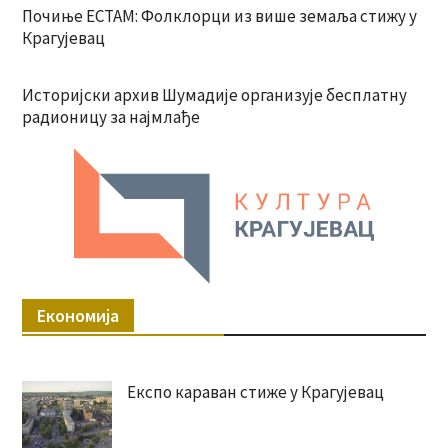
Почиње ЕСТАМ: Фолклорци из више земаља стижу у
Крагујевац
Историјски архив Шумадије организује бесплатну
радионицу за најмлађе
Економија
Експо караван стиже у Крагујевац