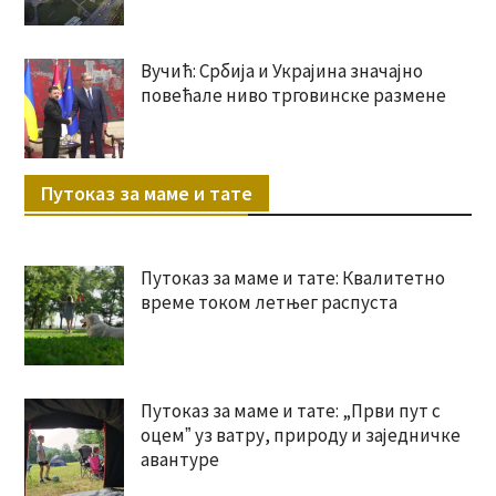
Вучић: Србија и Украјина значајно
повећале ниво трговинске размене
Путоказ за маме и тате
Путоказ за маме и тате: Квалитетно
време током летњег распуста
Путоказ за маме и тате: „Први пут с
оцемˮ уз ватру, природу и заједничке
авантуре