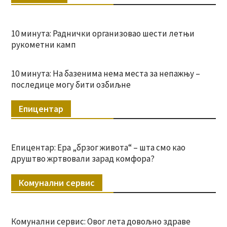
10 минута: Раднички организовао шести летњи
рукометни камп
10 минута: На базенима нема места за непажњу –
последице могу бити озбиљне
Епицентар
Епицентар: Ера „брзог живота“ – шта смо као
друштво жртвовали зарад комфора?
Комунални сервис
Комунални сервис: Овог лета довољно здраве