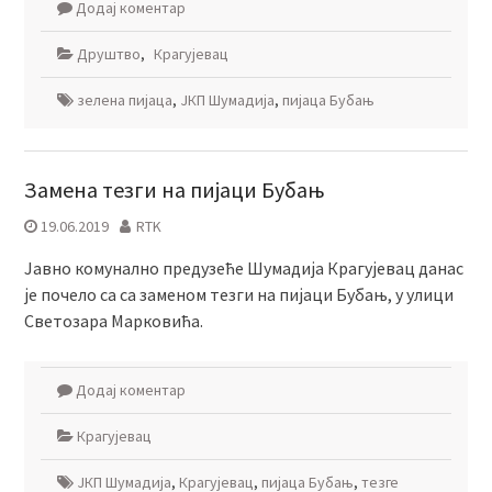
Додај коментар
Друштво
,
Крагујевац
зелена пијаца
,
ЈКП Шумадија
,
пијаца Бубањ
Замена тезги на пијаци Бубањ
19.06.2019
RTK
Јaвно комунално предузеће Шумадија Крагујевац данас
је почело са са заменом тезги на пијаци Бубањ, у улици
Светозара Марковића.
Додај коментар
Крагујевац
ЈКП Шумадија
,
Крагујевац
,
пијаца Бубањ
,
тезге