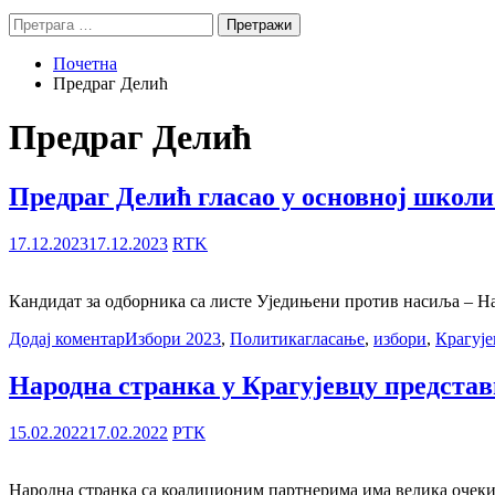
Претрага
за:
Почетна
Предраг Делић
Предраг Делић
Предраг Делић гласао у основној школи
17.12.2023
17.12.2023
RTK
Кандидат за одборника са листе Уједињени против насиља – Нада
Додај коментар
Избори 2023
,
Политика
гласање
,
избори
,
Крагује
Народна странка у Крагујевцу представ
15.02.2022
17.02.2022
РТК
Народна странка са коалиционим партнерима има велика очекива