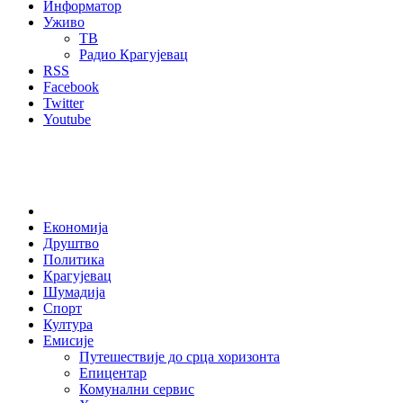
Информатор
Уживо
ТВ
Радио Крагујевац
RSS
Facebook
Twitter
Youtube
Home
Економија
Друштво
Политика
Крагујевац
Шумадија
Спорт
Култура
Емисије
Путешествије до срца хоризонта
Епицентар
Комунални сервис