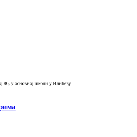
ј 86, у основној школи у Илићеву.
орима