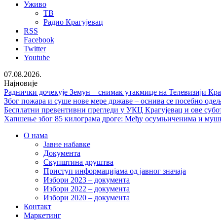
Уживо
ТВ
Радио Крагујевац
RSS
Facebook
Twitter
Youtube
07.08.2026.
Најновије
Раднички дочекује Земун – снимак утакмице на Телевизији Кра
Због пожара и суше нове мере државе – оснива се посебно од
Бесплатни превентивни прегледи у УКЦ Крагујевац и ове субо
Хапшење због 85 килограма дроге: Међу осумњиченима и мушка
О нама
Јавне набавке
Документа
Скупштина друштва
Приступ информацијама од јавног значаја
Избори 2023 – документа
Избори 2022 – документа
Избори 2020 – документа
Контакт
Маркетинг