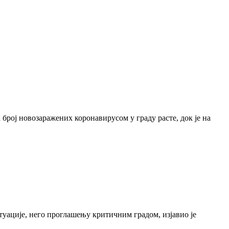
 број новозаражених коронавирусом у граду расте, док је на
туације, него проглашењу критичним градом, изјавио је