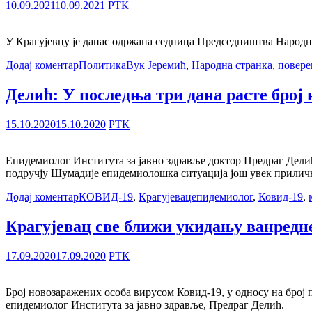
10.09.2021
10.09.2021
РТК
У Крагујевцу је данас одржана седница Председништва Народне с
Додај коментар
Политика
Вук Јеремић
,
Народна странка
,
повере
Делић: У последња три дана расте број
15.10.2020
15.10.2020
РТК
Епидемиолог Института за јавно здравље доктор Предраг Делић 
подручју Шумадије епидемиолошка ситуација још увек прилич
Додај коментар
КОВИД-19
,
Крагујевац
епидемиолог
,
Ковид-19
,
Крагујевац све ближи укидању ванредн
17.09.2020
17.09.2020
РТК
Број новозаражених особа вирусом Ковид-19, у односу на број 
епидемиолог Института за јавно здравље, Предраг Делић.