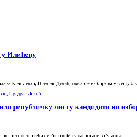
 у Илићеву
 за Крагујевац, Предраг Делић, гласао је на бирачком месту бро
вац
,
Предраг Делић
ила републичку листу кандидата на изб
ња од предстојећих избора који су расписани за 3. април.