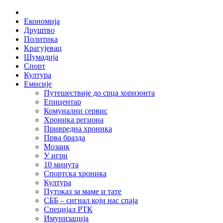
Skip
Home
to
Економија
content
Друштво
Политика
Крагујевац
Шумадија
Спорт
Култура
Емисије
Путешествије до срца хоризонта
Епицентар
Комунални сервис
Хроника региона
Привредна хроника
Прва бразда
Мозаик
У игри
10 минута
Спортска хроника
Култура
Путоказ за маме и тате
СББ – сигнал који нас спаја
Специјал РТК
Имунизација