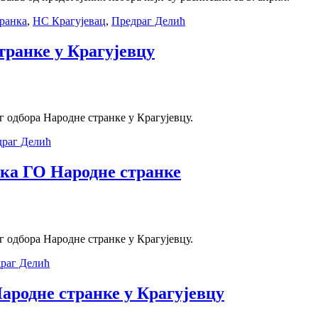
ранка
,
НС Крагујевац
,
Предраг Делић
ранке у Крагујевцу
г одбора Народне странке у Крагујевцу.
раг Делић
ика ГО Народне странке
г одбора Народне странке у Крагујевцу.
раг Делић
ародне странке у Крагујевцу