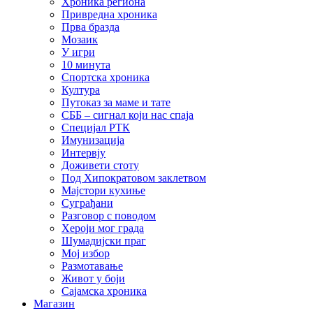
Хроника региона
Привредна хроника
Прва бразда
Мозаик
У игри
10 минута
Спортска хроника
Култура
Путоказ за маме и тате
СББ – сигнал који нас спаја
Специјал РТК
Имунизација
Интервју
Доживети стоту
Под Хипократовом заклетвом
Мајстори кухиње
Суграђани
Разговор с поводом
Хероји мог града
Шумадијски праг
Мој избор
Размотавање
Живот у боји
Сајамска хроника
Магазин