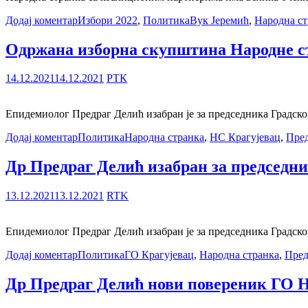
Додај коментар
Избори 2022
,
Политика
Вук Јеремић
,
Народна ст
Одржана изборна скупштина Народне ст
14.12.2021
14.12.2021
РТК
Епидемиолог Предраг Делић изабран је за председника Градско
Додај коментар
Политика
Народна странка
,
НС Крагујевац
,
Пред
Др Предраг Делић изабран за председн
13.12.2021
13.12.2021
RTK
Епидемиолог Предраг Делић изабран је за председника Градско
Додај коментар
Политика
ГО Крагујевац
,
Народна странка
,
Пред
Др Предраг Делић нови повереник ГО Н