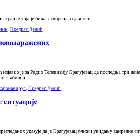
транке која је била затворена за јавност.
ник
,
Предраг Делић
 новозаражених
изјавио је за Радио Телевизију Крагујевац да последња три дана
но стабилна.
коронавирус
,
Предраг Делић
е ситуације
прегледаних указује да је Крагујевац ближи укидању ванредне си