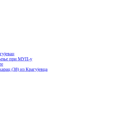
гујевац
ељење при МУП-у
те
рац (38) из Крагујевца