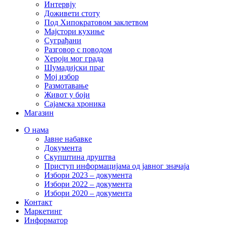
Интервју
Доживети стоту
Под Хипократовом заклетвом
Мајстори кухиње
Суграђани
Разговор с поводом
Хероји мог града
Шумадијски праг
Мој избор
Размотавање
Живот у боји
Сајамска хроника
Магазин
О нама
Јавне набавке
Документа
Скупштина друштва
Приступ информацијама од јавног значаја
Избори 2023 – документа
Избори 2022 – документа
Избори 2020 – документа
Контакт
Маркетинг
Информатор