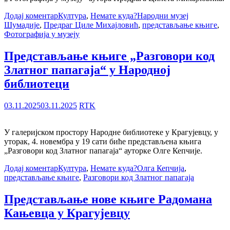
Додај коментар
Култура
,
Немате куда?
Народни музеј
Шумадије
,
Предраг Циле Михајловић
,
представљање књиге
,
Фотографија у музеју
Представљање књиге „Разговори код
Златног папагаја“ у Народној
библиотеци
03.11.2025
03.11.2025
RTK
У галеријском простору Народне библиотеке у Крагујевцу, у
уторак, 4. новембра у 19 сати биће представљена књига
„Разговори код Златног папагаја“ ауторке Олге Кепчије.
Додај коментар
Култура
,
Немате куда?
Олга Кепчија
,
представљање књиге
,
Разговори код Златног папагаја
Представљање нове књиге Радомана
Кањевца у Крагујевцу