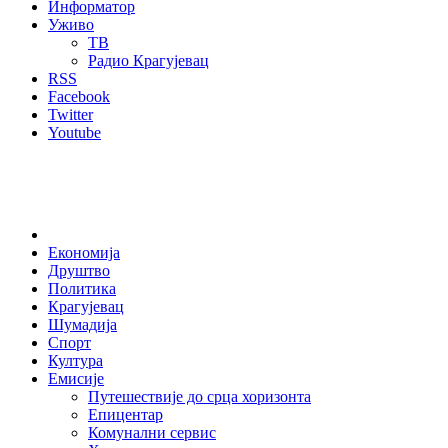
Информатор
Уживо
ТВ
Радио Крагујевац
RSS
Facebook
Twitter
Youtube
Home
Економија
Друштво
Политика
Крагујевац
Шумадија
Спорт
Култура
Емисије
Путешествије до срца хоризонта
Епицентар
Комунални сервис