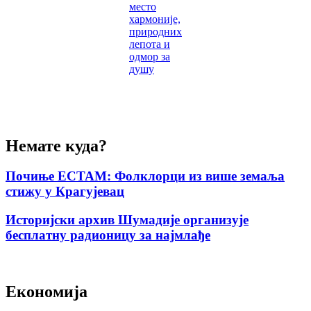
место
хармоније,
природних
лепота и
одмор за
душу
Немате куда?
Почиње ЕСТАМ: Фолклорци из више земаља
стижу у Крагујевац
Историјски архив Шумадије организује
бесплатну радионицу за најмлађе
Економија