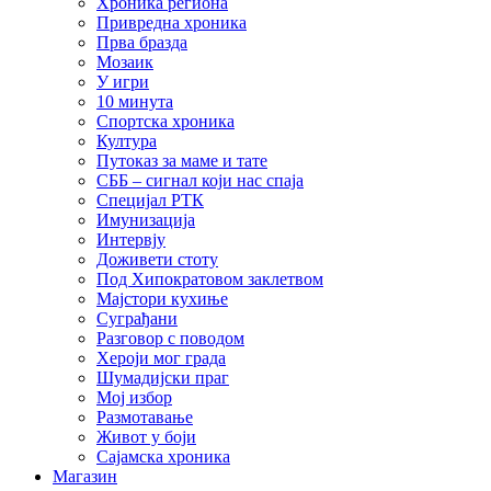
Хроника региона
Привредна хроника
Прва бразда
Мозаик
У игри
10 минута
Спортска хроника
Култура
Путоказ за маме и тате
СББ – сигнал који нас спаја
Специјал РТК
Имунизација
Интервју
Доживети стоту
Под Хипократовом заклетвом
Мајстори кухиње
Суграђани
Разговор с поводом
Хероји мог града
Шумадијски праг
Мој избор
Размотавање
Живот у боји
Сајамска хроника
Магазин