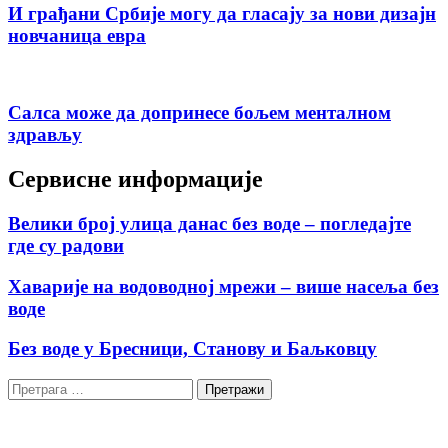
И грађани Србије могу да гласају за нови дизајн
новчаница евра
Салса може да допринесе бољем менталном
здрављу
Сервисне информације
Велики број улица данас без воде – погледајте
где су радови
Хаварије на водоводној мрежи – више насеља без
воде
Без воде у Бресници, Станову и Баљковцу
Претрага
за: