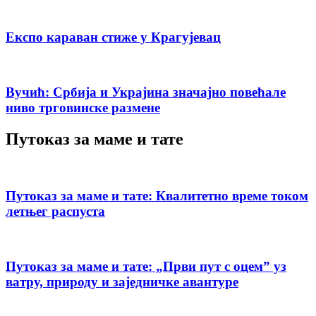
Експо караван стиже у Крагујевац
Вучић: Србија и Украјина значајно повећале
ниво трговинске размене
Путоказ за маме и тате
Путоказ за маме и тате: Квалитетно време током
летњег распуста
Путоказ за маме и тате: „Први пут с оцемˮ уз
ватру, природу и заједничке авантуре