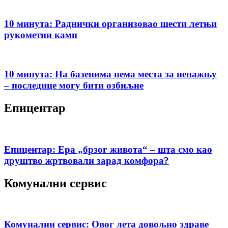
10 минута: Раднички организовао шести летњи
рукометни камп
10 минута: На базенима нема места за непажњу
– последице могу бити озбиљне
Епицентар
Епицентар: Ера „брзог живота“ – шта смо као
друштво жртвовали зарад комфора?
Комунални сервис
Комунални сервис: Овог лета довољно здраве