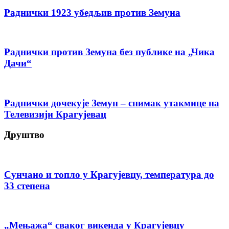
Раднички 1923 убедљив против Земуна
Раднички против Земуна без публике на „Чика
Дачи“
Раднички дочекује Земун – снимак утакмице на
Телевизији Крагујевац
Друштво
Сунчано и топло у Крагујевцу, температура до
33 степена
„Мењажа“ сваког викенда у Крагујевцу