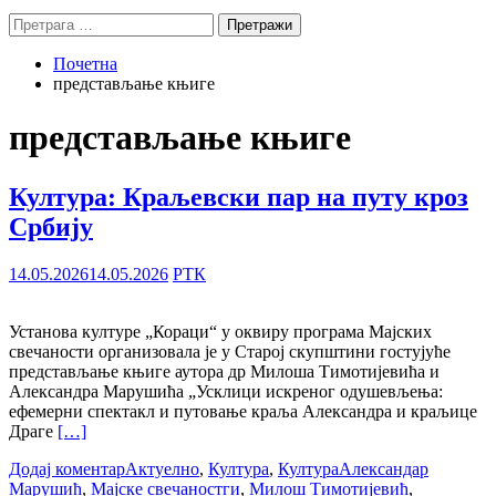
Претрага
за:
Почетна
представљање књиге
представљање књиге
Култура: Краљевски пар на путу кроз
Србију
14.05.2026
14.05.2026
РТК
Установа културе „Кораци“ у оквиру програма Мајских
свечаности организовала је у Старој скупштини гостујуће
представљање књиге аутора др Милоша Тимотијевића и
Александра Марушића „Усклици искреног одушевљења:
ефемерни спектакл и путовање краља Александра и краљице
Драге
[…]
Додај коментар
Актуелно
,
Култура
,
Култура
Александар
Марушић
,
Мајске свечаностги
,
Милош Тимотијевић
,