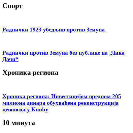
Спорт
Раднички 1923 убедљив против Земуна
Раднички против Земуна без публике на „Чика
Дачи“
Хроника региона
Хроника региона: Инвестицијом вредном 205
милиона динара обухваћена реконструкција
цевовода у Книћу
10 минута