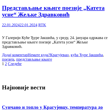
Представљање књиге поезије „Катета
усне“ Жељке Здравковић
22.01.2024
22.01.2024
RTK
У Галерији Куће Ђуре Јакшића, у среду, 24. јануара одржава се
представљање књиге поезије „Катета усне“ Жељке
Здравковић.
Додај коментар
Немате куда?
Крагујевац
,
кућа Ђуре Јакшића
,
поезија
,
представљање књиге
Пагинација
1
2
Следеће
чланака
Најновије вести
Сунчано и топло у Крагујевцу, температура до