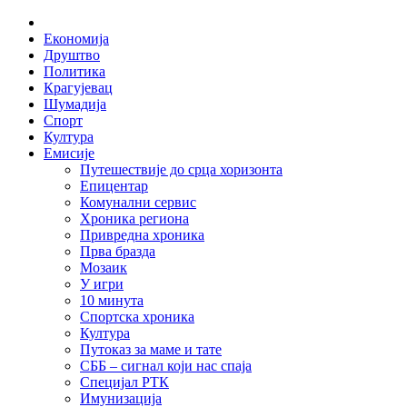
Skip
Home
to
Економија
content
Друштво
Политика
Крагујевац
Шумадија
Спорт
Култура
Емисије
Путешествије до срца хоризонта
Епицентар
Комунални сервис
Хроника региона
Привредна хроника
Прва бразда
Мозаик
У игри
10 минута
Спортска хроника
Култура
Путоказ за маме и тате
СББ – сигнал који нас спаја
Специјал РТК
Имунизација