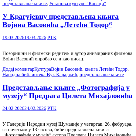
представљање књиге
,
Установа културе "Кораци"
У Крагујевцу представљена књига
Војина Васовића „Летећи Тодор“
19.03.2026
19.03.2026
РТК
Позоришни и филмски редитељ и аутор анимираних филмова
Војин Васовић опробао се и као писац.
Додај коментар
Култура
Војин Васовић
,
књига Летећи Тодор
,
Народна библиотека Вук Караджић
,
представљање књиге
Представљање књиге „Фотографија у
музеју“ Предрага Цилета Михајловића
24.02.2026
24.02.2026
РТК
У Галерији Народни музеј Шумадије у четвртак, 26. фебруара,
са почетком у 13 часова, биће представљена књига
„Фотографија у музеју“ аутора Предрага Цилета Михајловића.