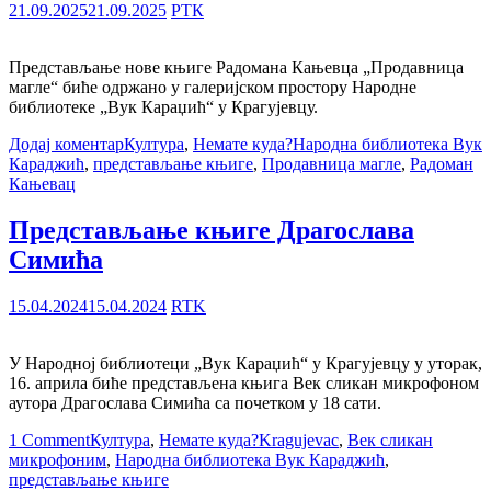
21.09.2025
21.09.2025
РТК
Представљање нове књиге Радомана Кањевца „Продавница
магле“ биће одржано у галеријском простору Народне
библиотеке „Вук Караџић“ у Крагујевцу.
Додај коментар
Култура
,
Немате куда?
Народна библиотека Вук
Караджић
,
представљање књиге
,
Продавница магле
,
Радоман
Кањевац
Представљање књиге Драгослава
Симића
15.04.2024
15.04.2024
RTK
У Народној библиотеци „Вук Караџић“ у Крагујевцу у уторак,
16. априла биће представљена књига Век сликан микрофоном
аутора Драгослава Симића са почетком у 18 сати.
1 Comment
Култура
,
Немате куда?
Kragujevac
,
Век сликан
микрофоним
,
Народна библиотека Вук Караджић
,
представљање књиге