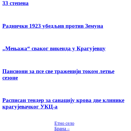
33 степена
Раднички 1923 убедљив против Земуна
„Мењажа“ сваког викенда у Крагујевцу
Пансиони за псе све траженији током летње
сезоне
Расписан тендер за санацију крова две клинике
крагујевачког УКЦ-а
Етно село
Брана –