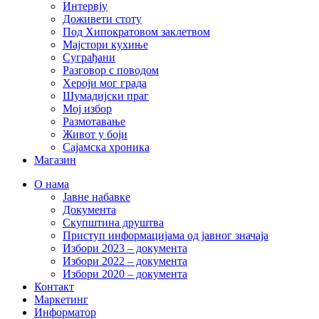
Интервју
Доживети стоту
Под Хипократовом заклетвом
Мајстори кухиње
Суграђани
Разговор с поводом
Хероји мог града
Шумадијски праг
Мој избор
Размотавање
Живот у боји
Сајамска хроника
Магазин
О нама
Јавне набавке
Документа
Скупштина друштва
Приступ информацијама од јавног значаја
Избори 2023 – документа
Избори 2022 – документа
Избори 2020 – документа
Контакт
Маркетинг
Информатор