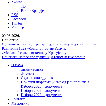
Уживо
ТВ
Радио Крагујевац
RSS
Facebook
Twitter
Youtube
09.08.2026.
Најновије
Сунчано и топло у Крагујевцу, температура до 33 степена
Раднички 1923 убедљив против Земуна
„Мењажа“ сваког викенда у Крагујевцу
Пансиони за псе све траженији током летње сезоне
О нама
Јавне набавке
Документа
Скупштина друштва
Приступ информацијама од јавног значаја
Избори 2023 – документа
Избори 2022 – документа
Избори 2020 – документа
Контакт
Маркетинг