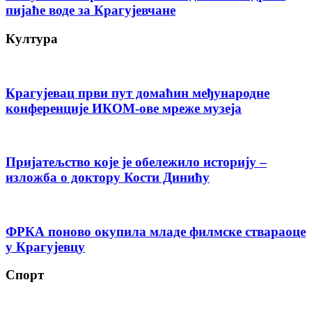
пијаће воде за Крагујевчане
Култура
Крагујевац први пут домаћин међународне
конференције ИКОМ-ове мреже музеја
Пријатељство које је обележило историју –
изложба о доктору Кости Динићу
ФРКА поново окупила младе филмске ствараоце
у Крагујевцу
Спорт