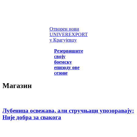
Отворен нови
UNIVEREXPORT
у Крагујевцу
Резервишите
своју
боемску
епизоду ове
сезоне
Магазин
Лубеница освежава, али стручњаци упозоравају:
Није добра за свакога