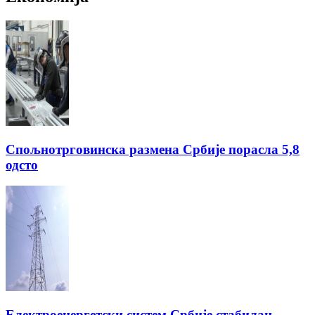
Спољнотрговинска размена Србије порасла 5,8
одсто
Електроенергетски систем Србије стабилан