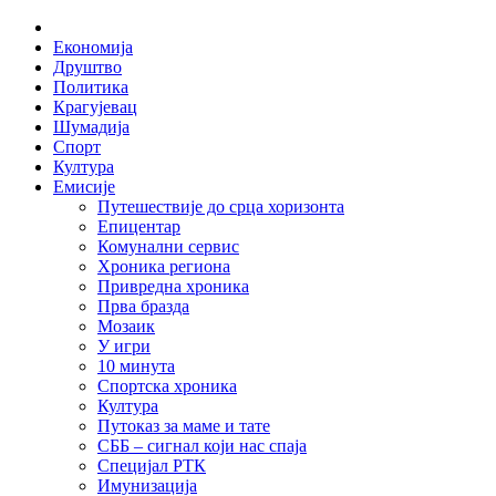
Skip
Home
to
Економија
content
Друштво
Политика
Крагујевац
Шумадија
Спорт
Култура
Емисије
Путешествије до срца хоризонта
Епицентар
Комунални сервис
Хроника региона
Привредна хроника
Прва бразда
Мозаик
У игри
10 минута
Спортска хроника
Култура
Путоказ за маме и тате
СББ – сигнал који нас спаја
Специјал РТК
Имунизација