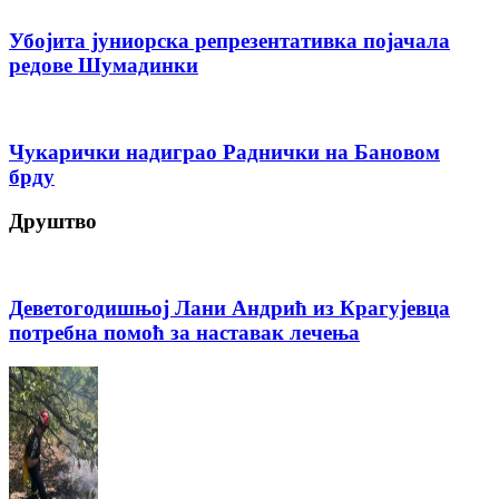
Убојита јуниорска репрезентативка појачала
редове Шумадинки
Чукарички надиграо Раднички на Бановом
брду
Друштво
Деветогодишњој Лани Андрић из Крагујевца
потребна помоћ за наставак лечења