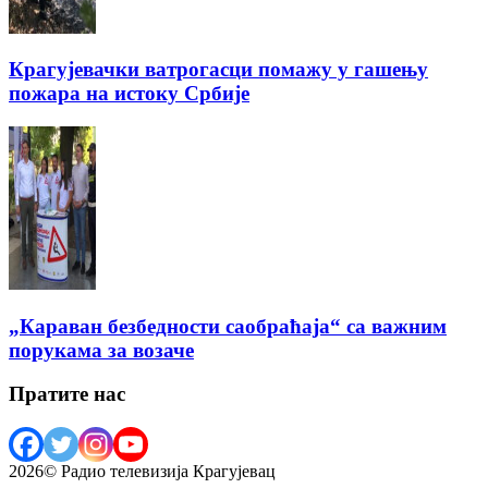
Крагујевачки ватрогасци помажу у гашењу
пожара на истоку Србије
„Караван безбедности саобраћаја“ са важним
порукама за возаче
Пратите нас
2026© Радио телевизија Крагујевац