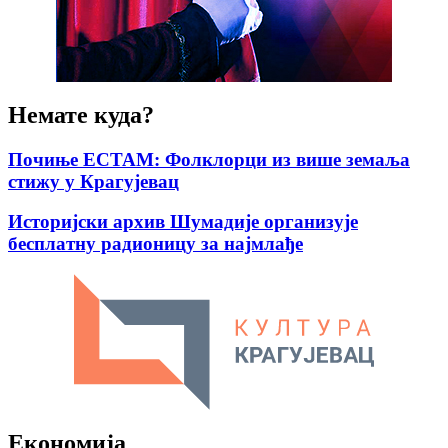
Немате куда?
Почиње ЕСТАМ: Фолклорци из више земаља
стижу у Крагујевац
Историјски архив Шумадије организује
бесплатну радионицу за најмлађе
Економија