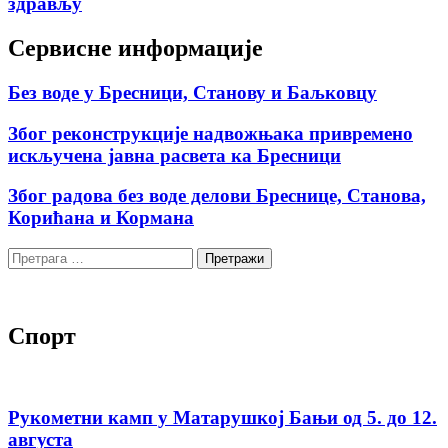
здрављу
Сервисне информације
Без воде у Бресници, Станову и Баљковцу
Због реконструкције надвожњака привремено
искључена јавна расвета ка Бресници
Због радова без воде делови Бреснице, Станова,
Корићана и Кормана
Претрага
за:
Спорт
Рукометни камп у Матарушкој Бањи од 5. до 12.
августа