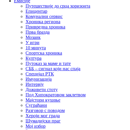
Емисије
Путешествије до срца хоризонта
Епицентар
Комунални сервис
Хроника региона
Привредна хроника
Прва бразда
Мозаик
У игри
10 минута
Спортска хроника
Култура
Путоказ за маме и тате
СББ – сигнал који нас спаја
Специјал РТК
Имунизација
Интервју
Доживети стоту
Под Хипократовом заклетвом
Мајстори кухиње
Суграђани
Разговор с поводом
Хероји мог града
Шумадијски праг
Мој избор