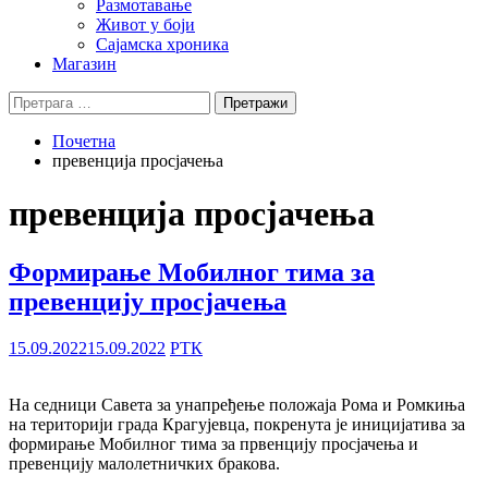
Размотавање
Живот у боји
Сајамска хроника
Магазин
Претрага
за:
Почетна
превенција просјачења
превенција просјачења
Формирање Мобилног тима за
превенцију просјачења
15.09.2022
15.09.2022
РТК
На седници Савета за унапређење положаја Рома и Ромкиња
на територији града Крагујевца, покренута је иницијатива за
формирање Мобилног тима за првенцију просјачења и
превенцију малолетничких бракова.