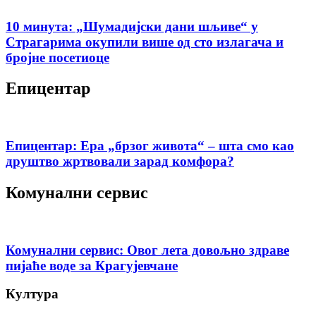
10 минута: „Шумадијски дани шљиве“ у
Страгарима окупили више од сто излагача и
бројне посетиоце
Епицентар
Епицентар: Ера „брзог живота“ – шта смо као
друштво жртвовали зарад комфора?
Комунални сервис
Комунални сервис: Овог лета довољно здраве
пијаће воде за Крагујевчане
Култура