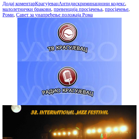
Додај коментар
Крагујевац
Антидискриминациони кодекс
,
малолетнички бракови
,
превенција просјачења
,
просјачење
,
Роми
,
Савет за унапређење положаја Рома