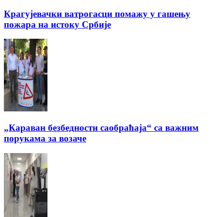
Крагујевачки ватрогасци помажу у гашењу
пожара на истоку Србије
„Караван безбедности саобраћаја“ са важним
порукама за возаче