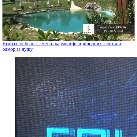
Етно село Брана – место хармоније, природних лепота и
одмор за душу