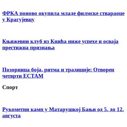
ФРКА поново окупила младе филмске ствараоце
у Крагујевцу
Књижевни клуб из Кнића ниже успехе и осваја
престижна признања
Позорница боја, ритма и традиције: Отворен
четврти ЕСТАМ
Спорт
Рукометни камп у Матарушкој Бањи од 5. до 12.
августа