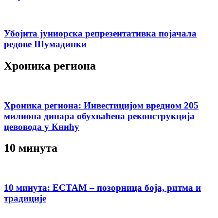
Убојита јуниорска репрезентативка појачала
редове Шумадинки
Хроника региона
Хроника региона: Инвестицијом вредном 205
милиона динара обухваћена реконструкција
цевовода у Книћу
10 минута
10 минута: ЕСТАМ – позорница боја, ритма и
традиције