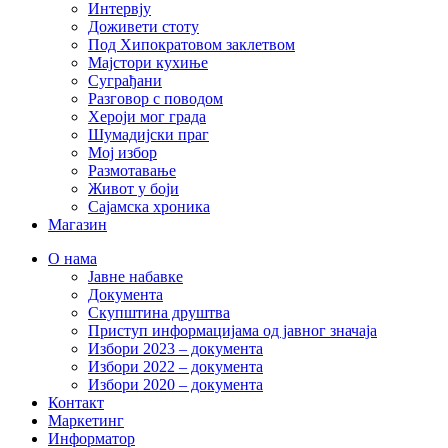
Интервју
Доживети стоту
Под Хипократовом заклетвом
Мајстори кухиње
Суграђани
Разговор с поводом
Хероји мог града
Шумадијски праг
Мој избор
Размотавање
Живот у боји
Сајамска хроника
Магазин
О нама
Јавне набавке
Документа
Скупштина друштва
Приступ информацијама од јавног значаја
Избори 2023 – документа
Избори 2022 – документа
Избори 2020 – документа
Контакт
Маркетинг
Информатор