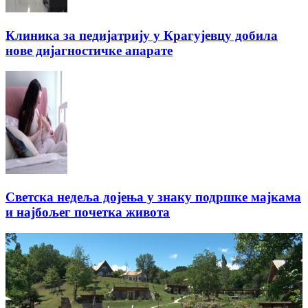
Клиника за педијатрију у Крагујевцу добила
нове дијагностичке апарате
Светска недеља дојења у знаку подршке мајкама
и најбољег почетка живота