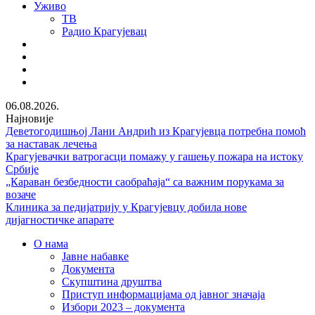
Уживо
ТВ
Радио Крагујевац
RSS
Facebook
Twitter
Youtube
06.08.2026.
Најновије
Деветогодишњој Лани Андрић из Крагујевца потребна помоћ
за наставак лечења
Крагујевачки ватрогасци помажу у гашењу пожара на истоку
Србије
„Караван безбедности саобраћаја“ са важним порукама за
возаче
Клиника за педијатрију у Крагујевцу добила нове
дијагностичке апарате
О нама
Јавне набавке
Документа
Скупштина друштва
Приступ информацијама од јавног значаја
Избори 2023 – документа