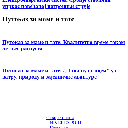
упркос повећаној потрошњи струје
Путоказ за маме и тате
Путоказ за маме и тате: Квалитетно време током
летњег распуста
Путоказ за маме и тате: „Први пут с оцемˮ уз
ватру, природу и заједничке авантуре
Отворен нови
UNIVEREXPORT
у Крагујевцу