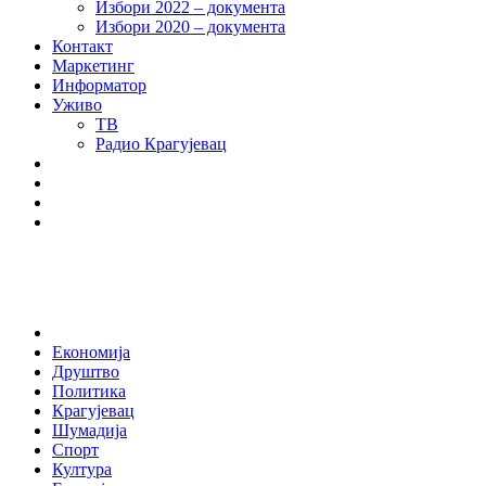
Избори 2022 – документа
Избори 2020 – документа
Контакт
Маркетинг
Информатор
Уживо
ТВ
Радио Крагујевац
RSS
Facebook
Twitter
Youtube
Home
Економија
Друштво
Политика
Крагујевац
Шумадија
Спорт
Култура