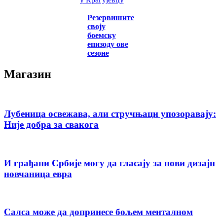
Резервишите
своју
боемску
епизоду ове
сезоне
Магазин
Лубеница освежава, али стручњаци упозоравају:
Није добра за свакога
И грађани Србије могу да гласају за нови дизајн
новчаница евра
Салса може да допринесе бољем менталном