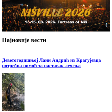
Најновије вести
Деветогодишњој Лани Андрић из Крагујевца
потребна помоћ за наставак лечења