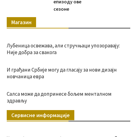
епизоду ове
сезоне
Магазин
Лубеница освежава, али стручњаци упозоравају:
Није добра за свакога
И грађани Србије могу да гласају за нови дизајн
новчаница евра
Салса може да допринесе бољем менталном
здрављу
Сервисне информације