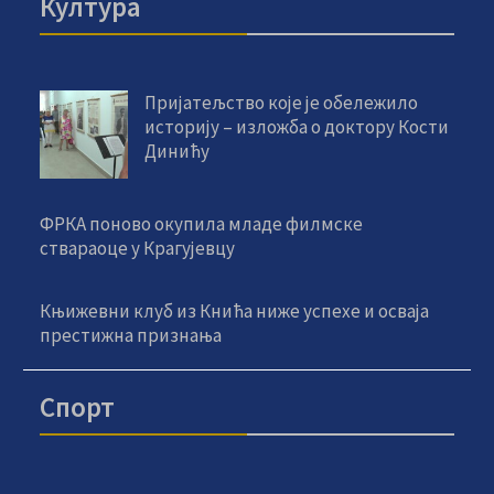
Култура
Пријатељство које је обележило
историју – изложба о доктору Кости
Динићу
ФРКА поново окупила младе филмске
ствараоце у Крагујевцу
Књижевни клуб из Кнића ниже успехе и осваја
престижна признања
Спорт