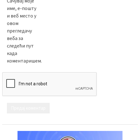
Сачувај моје
име, е-пошту
и веб место у
овом
прегледачу
веба за
следећи пут
када
коментаришем.