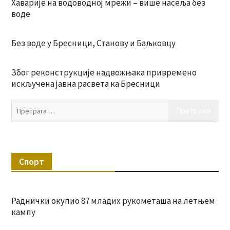
Хаварије на водоводној мрежи – више насеља без
воде
Без воде у Бресници, Станову и Баљковцу
Због реконструкције надвожњака привремено
искључена јавна расвета ка Бресници
Пр
за:
Спорт
Раднички окупио 87 младих рукометаша на летњем
кампу