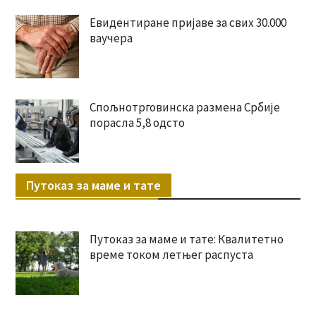
Евидентиране пријаве за свих 30.000
ваучера
Спољнотрговинска размена Србије
порасла 5,8 одсто
Путоказ за маме и тате
Путоказ за маме и тате: Квалитетно
време током летњег распуста