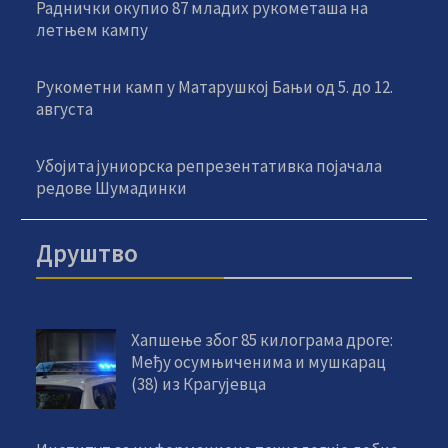
Раднички окупио 87 младих рукометаша на
летњем кампу
Рукометни камп у Матарушкој Бањи од 5. до 12.
августа
Убојита јуниорска репрезентативка појачала
редове Шумадинки
Друштво
Хапшење због 85 килограма дроге:
Међу осумњиченима и мушкарац
(38) из Крагујевца