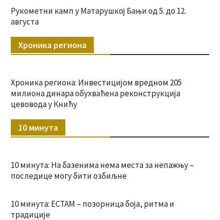
Рукометни камп у Матарушкој Бањи од 5. до 12.
августа
Хроника региона
Хроника региона: Инвестицијом вредном 205
милиона динара обухваћена реконструкција
цевовода у Книћу
10 минута
10 минута: На базенима нема места за непажњу –
последице могу бити озбиљне
10 минута: ЕСТАМ – позорница боја, ритма и
традиције