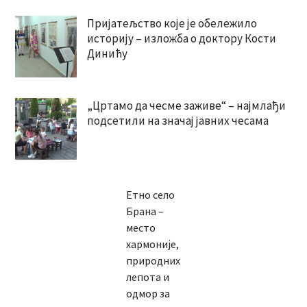
Пријатељство које је обележило
историју – изложба о доктору Кости
Динићу
„Цртамо да чесме заживе“ – најмлађи
подсетили на значај јавних чесама
Етно село
Брана –
место
хармоније,
природних
лепота и
одмор за