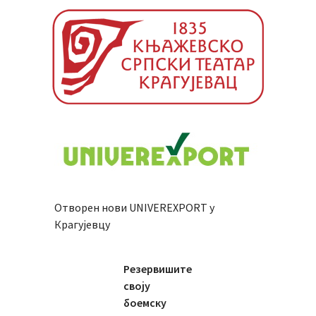
Отворен нови UNIVEREXPORT у
Крагујевцу
Резервишите
своју
боемску