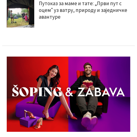
Путоказ за маме и тате: „Први пут с
оцемˮ уз ватру, природу и заједничке
авантуре