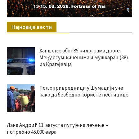
Најновије вести
Хапшење због 85 килограма дроге:
Међу осумњиченима и мушкарац (38)
из Крагујевца
Пољопривредници у Шумадији уче
како да безбедно користе пестициде
Лана Андрић 11. августа путује на лечење –
потребно 45.000 евра