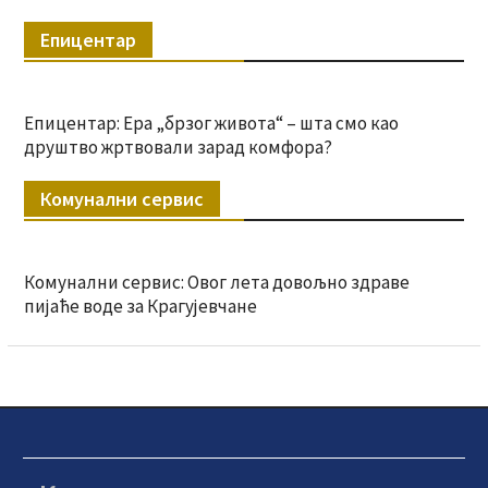
Епицентар
Епицентар: Ера „брзог живота“ – шта смо као
друштво жртвовали зарад комфора?
Комунални сервис
Комунални сервис: Овог лета довољно здраве
пијаће воде за Крагујевчане