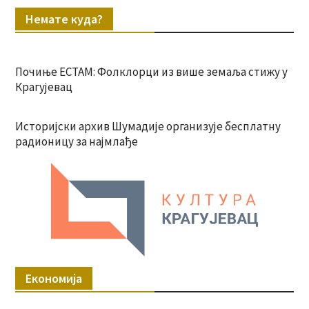
Немате куда?
Почиње ЕСТАМ: Фолклорци из више земаља стижу у
Крагујевац
Историјски архив Шумадије организује бесплатну
радионицу за најмлађе
Економија