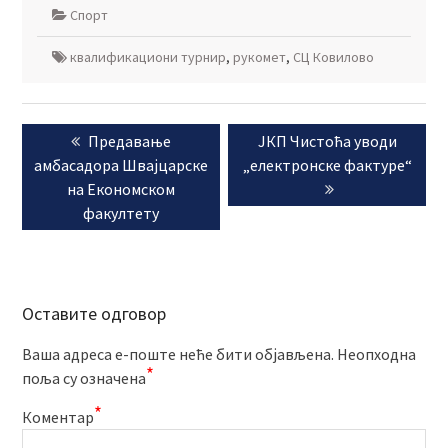
Спорт
квалификациони турнир
,
рукомет
,
СЦ Ковилово
Кретање
Previous
Next
Предавање
ЈКП Чистоћа уводи
чланка
post:
post:
амбасадора Швајцарске
„електронске фактуре“
на Економском
факултету
Оставите одговор
Ваша адреса е-поште неће бити објављена.
Неопходна
*
поља су означена
*
Коментар