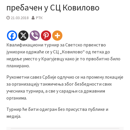
пребачен у СЦ Ковилово
21.03.2018
РТК
Квалификациони турнир за Светско првенство
јуниорки одржаће се у СЦ „Ковилово“ од петка до
недеље уместо у Крагујевцу како је то првобитно било
планирано.
Рукометни савез Србије одлучио се на промену локације
за организацију такмичења због безбедности свих
учесника турнира, а све у сарадњи са државним
органима.
Турнир ће бити одигран без присуства публике и
медија.