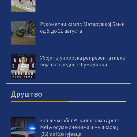
Рукометни камп у Матарушкој Бањи
од 5. до 12. августа
Убојита јуниорска репрезентативка
појачала редове Шумадинки
Друштво
Хапшење због 85 килограма дроге:
Међу осумњиченима и мушкарац
(38) из Крагујевца