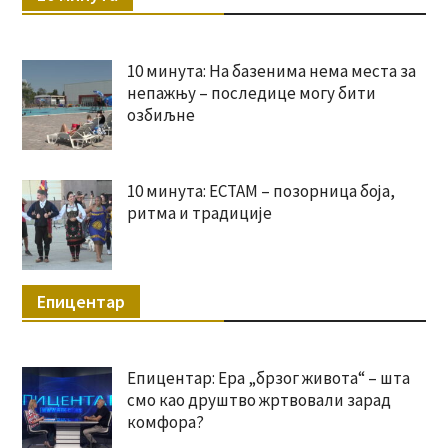
10 минута: На базенима нема места за
непажњу – последице могу бити
озбиљне
10 минута: ЕСТАМ – позорница боја,
ритма и традиције
Епицентар
Епицентар: Ера „брзог живота“ – шта
смо као друштво жртвовали зарад
комфора?