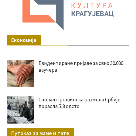
Економија
Евидентиране пријаве за свих 30.000
ваучера
Спољнотрговинска размена Србије
порасла 5,8 одсто
Путоказ за маме и тате