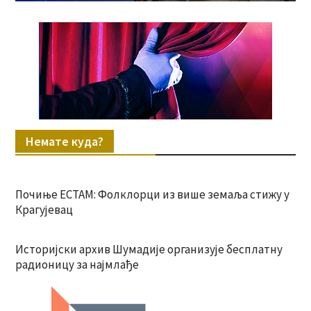
Немате куда?
Почиње ЕСТАМ: Фолклорци из више земаља стижу у
Крагујевац
Историјски архив Шумадије организује бесплатну
радионицу за најмлађе