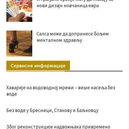
нови дизајн новчаница евра
Салса може да допринесе бољем
менталном здрављу
Сервисне информације
Хаварије на водоводној мрежи – више насеља без
воде
Без воде у Бресници, Станову и Баљковцу
Због реконструкције надвожњака привремено