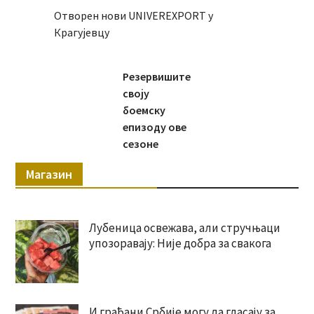
Отворен нови UNIVEREXPORT у
Крагујевцу
Резервишите
своју
боемску
епизоду ове
сезоне
Магазин
Лубеница освежава, али стручњаци
упозоравају: Није добра за свакога
И грађани Србије могу да гласају за