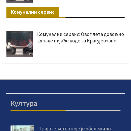
Комунални сервис
Комунални сервис: Овог лета довољно
здраве пијаће воде за Крагујевчане
Култура
Пријатељство које је обележило