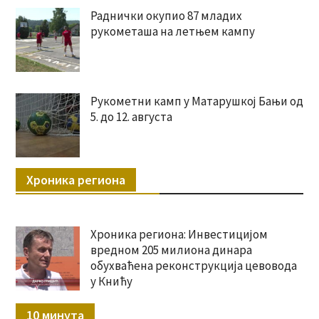
Раднички окупио 87 младих
рукометаша на летњем кампу
Рукометни камп у Матарушкој Бањи од
5. до 12. августа
Хроника региона
Хроника региона: Инвестицијом
вредном 205 милиона динара
обухваћена реконструкција цевовода
у Книћу
10 минута