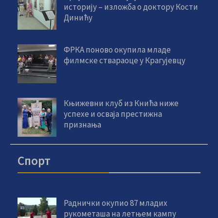
историју – изложба о доктору Кости
Динићу
ФРКА поново окупила младе
филмске ствараоце у Крагујевцу
Књижевни клуб из Кнића ниже
успехе и осваја престижна
признања
Спорт
Раднички окупио 87 младих
рукометаша на летњем кампу