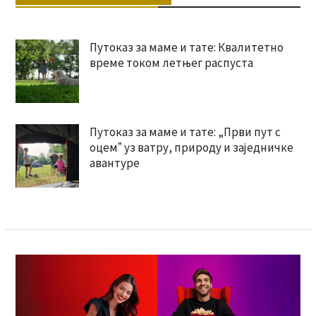
Путоказ за маме и тате: Квалитетно
време током летњег распуста
Путоказ за маме и тате: „Први пут с
оцемˮ уз ватру, природу и заједничке
авантуре