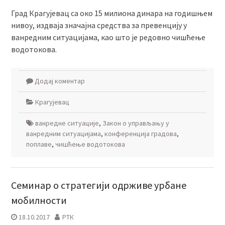
Град Крагујевац са око 15 милиона динара на годишњем
нивоу, издваја значајна средства за превенцију у
ванредним ситуацијама, као што је редовно чишћење
водотокова.
Додај коментар
Крагујевац
ванредне ситуације
,
Закон о управљању у
ванредним ситуацијама
,
конференција градова
,
поплаве
,
чишћење водотокова
Семинар о стратегији одрживе урбане
мобилности
18.10.2017
РТК