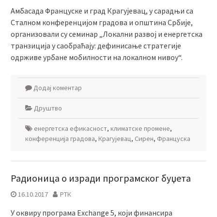
Амбасада Француске и град Крагујевац, у сарадњи са
Сталном конференцијом градова и општина Србије,
организовали су семинар „Локални развој и енергетска
транзиција у саобраћају: дефинисање стратегије
одрживе урбане мобилности на локалном нивоу“.
Додај коментар
Друштво
енергетска ефикасност
,
климатске промене
,
конференција градова
,
Крагујевац
,
Сирен
,
Француска
Радионица о изради програмског буџета
16.10.2017
РТК
У оквиру програма Exchange 5, који финансира