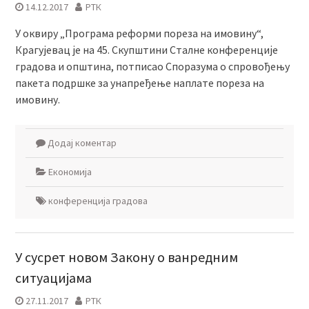
14.12.2017
РТК
У оквиру „Програма реформи пореза на имовину“,
Крагујевац је на 45. Скупштини Сталне конференције
градова и општина, потписао Споразума о спровођењу
пакета подршке за унапређење наплате пореза на
имовину.
Додај коментар
Економија
конференција градова
У сусрет новом Закону о ванредним
ситуацијама
27.11.2017
РТК