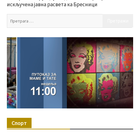
искључена јавна расвета ка Бресници
Пр
за:
Спорт