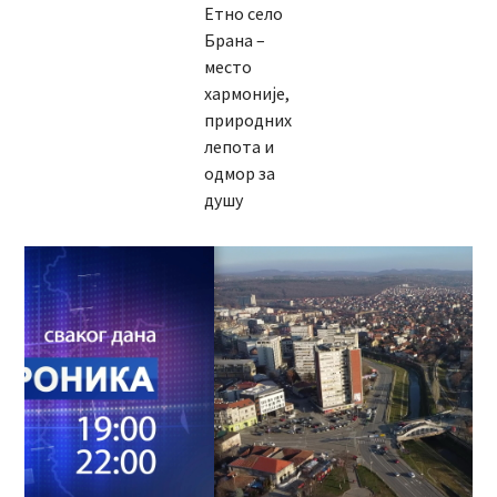
Етно село
Брана –
место
хармоније,
природних
лепота и
одмор за
душу