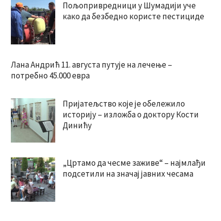
Пољопривредници у Шумадији уче
како да безбедно користе пестициде
Лана Андрић 11. августа путује на лечење –
потребно 45.000 евра
Пријатељство које је обележило
историју – изложба о доктору Кости
Динићу
„Цртамо да чесме заживе“ – најмлађи
подсетили на значај јавних чесама