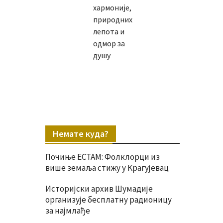
хармоније,
природних
лепота и
одмор за
душу
Немате куда?
Почиње ЕСТАМ: Фолклорци из
више земаља стижу у Крагујевац
Историјски архив Шумадије
организује бесплатну радионицу
за најмлађе