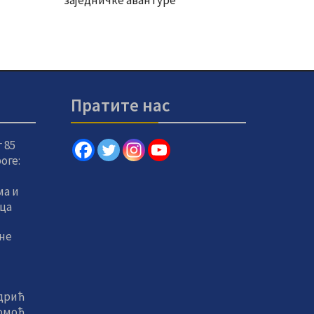
заједничке авантуре
Пратите нас
 85
оге:
а и
вца
не
дрић
помоћ