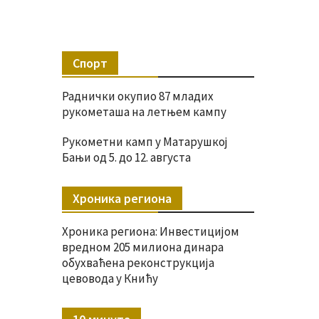
Спорт
Раднички окупио 87 младих
рукометаша на летњем кампу
Рукометни камп у Матарушкој
Бањи од 5. до 12. августа
Хроника региона
Хроника региона: Инвестицијом
вредном 205 милиона динара
обухваћена реконструкција
цевовода у Книћу