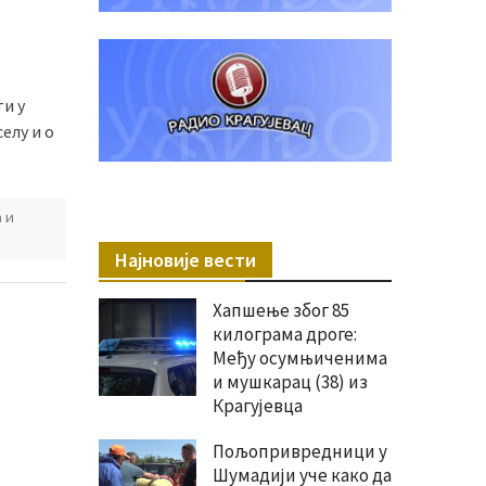
и у
елу и о
 и
Најновије вести
Хапшење због 85
килограма дроге:
Међу осумњиченима
и мушкарац (38) из
Крагујевца
Пољопривредници у
Шумадији уче како да