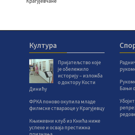
Крагујевчане
Култура
Спо
Пријатељство које
Радни
је обележило
руком
историју – изложба
Руком
о доктору Кости
Бањи од
Динићу
Убојит
ФРКА поново окупила младе
репре
филмске ствараоце у Крагујевцу
редов
Књижевни клуб из Кнића ниже
успехе и осваја престижна
признања