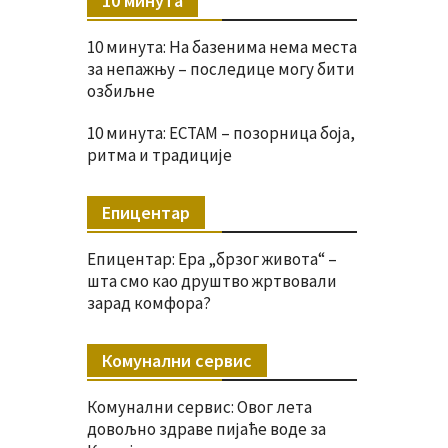
10 минута
10 минута: На базенима нема места
за непажњу – последице могу бити
озбиљне
10 минута: ЕСТАМ – позорница боја,
ритма и традиције
Епицентар
Епицентар: Ера „брзог живота“ –
шта смо као друштво жртвовали
зарад комфора?
Комунални сервис
Комунални сервис: Овог лета
довољно здраве пијаће воде за