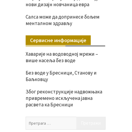
нови дизајн новчаница евра
Салса може да допринесе бољем
менталном здрављу
Сервисне информације
Хаварије на водоводној мрежи –
више насеља без воде
Без воде у Бресници, Станову и
Баљковцу
Због реконструкције надвожњака
привремено искључена јавна
расвета ка Бресници
Претрага
за: