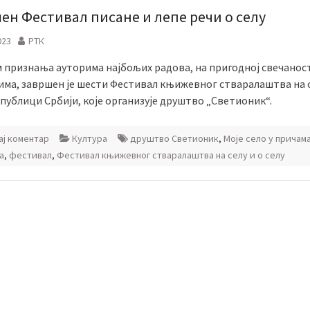
ен Фестивал писане и лепе речи о селу
023
РТК
 признања ауторима најбољих радова, на пригодној свечаност
има, завршен је шести Фестивал књижевног стваралаштва на с
епублици Србији, које организује друштво „Светионик“.
ј коментар
Култура
друштво Светионик
,
Моје село у причама
а
,
фестивал
,
Фестивал књижевног стваралаштва на селу и о селу