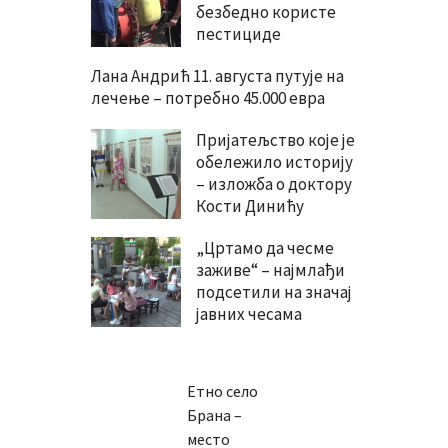
безбедно користе
пестициде
Лана Андрић 11. августа путује на
лечење – потребно 45.000 евра
Пријатељство које је
обележило историју
– изложба о доктору
Кости Динићу
„Цртамо да чесме
заживе“ – најмлађи
подсетили на значај
јавних чесама
Етно село
Брана –
место