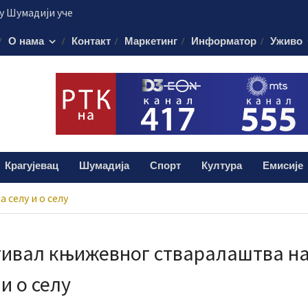
 Шумадији уче
ористе пестициде
О нама
Контакт
Маркетинг
Информатор
Уживо
уста путује на
45.000 евра
је обележило
 о доктору Кости
лограма дроге:
и мушкарац (38)
Крагујевац
Шумадија
Спорт
Култура
Емисије
селу и о селу
ивал књижевног стваралаштва н
 и о селу