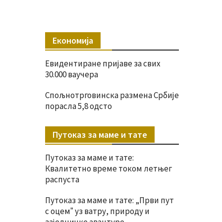
Економија
Евидентиране пријаве за свих
30.000 ваучера
Спољнотрговинска размена Србије
порасла 5,8 одсто
Путоказ за маме и тате
Путоказ за маме и тате:
Квалитетно време током летњег
распуста
Путоказ за маме и тате: „Први пут
с оцемˮ уз ватру, природу и