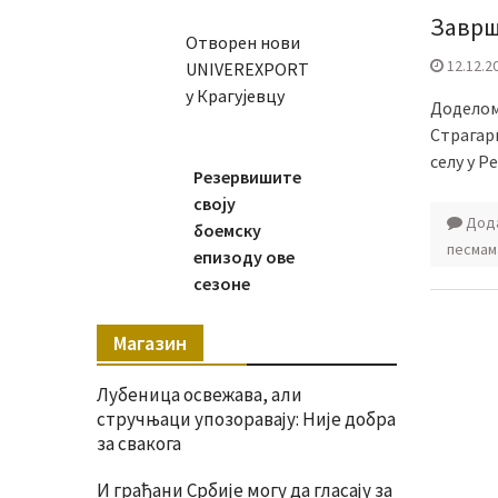
Заврш
Отворен нови
12.12.2
UNIVEREXPORT
у Крагујевцу
Доделом
Страгар
селу у Р
Резервишите
своју
Дода
боемску
песмам
епизоду ове
сезоне
Магазин
Лубеница освежава, али
стручњаци упозоравају: Није добра
за свакога
И грађани Србије могу да гласају за