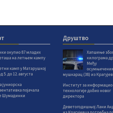
рт
Друштво
чки окупио 87 младих
Хапшење због
еташа на летњем кампу
килограма др
Међу
етни камп у Матарушкој
осумњиченим
 5. до 12. августа
мушкарац (38) из Крагује
а јуниорска
Институт за информацио
зентативка појачала
технологије добио новог
е Шумадинки
директора
Деветогодишњој Лани Ан
из Крагујевца потребна 